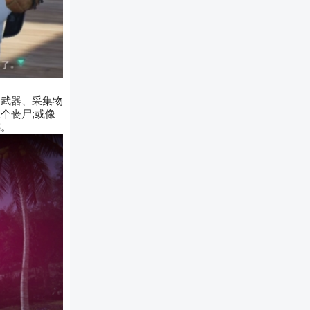
造武器、采集物
个丧尸;或像
感。