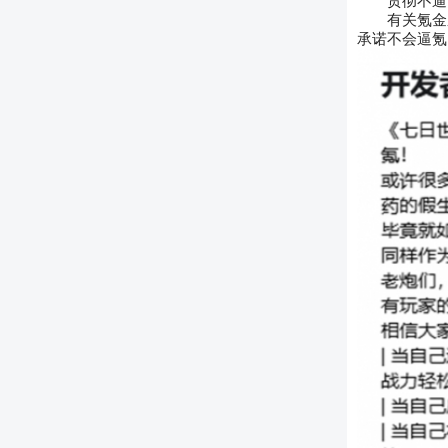
贯彻不逼
有关氪金
承诺不会逼氪