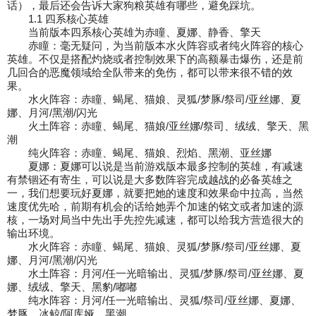
话），最后还会告诉大家狗粮英雄有哪些，避免踩坑。
1.1 四系核心英雄
当前版本四系核心英雄为赤瞳、夏娜、静香、擎天
赤瞳：毫无疑问，为当前版本水火阵容或者纯火阵容的核心
英雄。不仅是搭配灼烧或者控制
效果下的高额暴击爆伤，还是前
几回合的恶魔领域给全队带来的免伤，都可以带来很不错的
效
果。
水火阵容：赤瞳、蝎尾、猫娘、灵狐/梦豚/祭司/亚丝娜、夏
娜、月河/黑潮/闪光
火土阵容：赤瞳、蝎尾、猫娘/亚丝娜/祭司、绒绒、擎天、黑
潮
纯火阵容：赤瞳、蝎尾、猫娘、烈焰、黑潮、亚丝娜
夏娜：夏娜可以说是当前游戏版本最多控制的英雄，有减速
有禁锢还有寄生，可以说是大多
数阵容完成越战的必备英雄之
一，我们想要玩好夏娜，就要把她的速度和效果命中拉高，当
然
速度优先哈，前期有机会的话给她弄个加速的铭文或者加速的源
核，一场对局当中先出手
先控先减速，都可以给我方营造很大的
输出环境。
水火阵容：赤瞳、蝎尾、猫娘、灵狐/梦豚/祭司/亚丝娜、夏
娜、月河/黑潮/闪光
水土阵容：月河/任一光暗输出、灵狐/梦豚/祭司/亚丝娜、夏
娜、绒绒、擎天、黑豹/嘟嘟
纯水阵容：月河/任一光暗输出、灵狐/祭司/亚丝娜、夏娜、
梦豚、冰鲸/阿库娅、黑潮