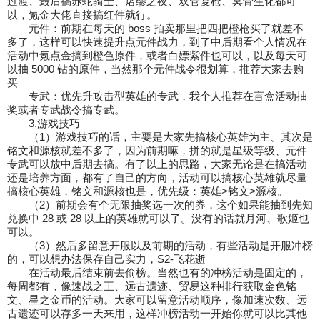
过渡、最后搞赤蛇骑士、屠缪之
夜、双管复枪、冥骨生化都可
以，氪金大佬直接搞红件就行。
元件：前期在每天的 boss 拍卖那里把四把橙枪买了就差不
多了，这样可以快速提升点元件
战力，到了中后期看个人情况在
活动中氪点金搞到橙色原件，或者白嫖紫件也可以，以及每
天可
以抽 5000 钻的原件，当然那个元件战令很划算，推荐大家去购
买
专武：优先升攻击型英雄的专武，我个人推荐在盲盒活动抽
奖或者专武战令搞专武。
3.游戏技巧
（1）游戏技巧的话，主要是大家先搞核心英雄为主、其次是
铭文和源核就差不多了，因为
前期嘛，拼的就是星级等级、元件
专武可以放中后期去搞。
有了以上的思路，大家无论是在搞活动
还是培养方面，都有了自己的方向，活动可以搞核心
英雄就尽量
搞核心英雄，铭文和源核也是，优先级：英雄>铭文>源核。
（2）前期会有个无限抽奖选一次的券，这个如果能抽到先知
兑换中 28 或 28 以上的英雄就
可以了。没有的话就月河、歌姬也
可以。
（3）然后多留意开服以及前期的活动，有些活动是开服冲榜
的，可以想办法保存自己实力，S2-飞花逝
在活动最后结束前去偷榜。
当然也有的冲榜活动是固定的，
每周都有，像速战之王、远古遗迹、贸易这种排行获取金色
铭
文、星之金币的活动。大家可以留意活动顺序，像加速次数、远
古遗迹可以存多一天来用，
这样冲榜活动一开始你就可以比其他