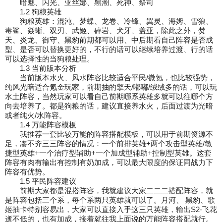
暗魅、闪光、亚丝娜、黑潮、死神、祭司
1.2 狗粮英雄
狗粮英雄：混沌、梦蝶、龙卷、冷锋、翼灵、海姆、雪狼、
毒鲨、焱蜥、双刃、武姬、碎岩、
犬牙、盖亚，
除此之外，焚
天、炎龙、御守、黑豹前期都可以用、中后期看自己阵容是否成
型、是否可以
替换更好的，不行的话可以继续培养过渡、行的话
可以选择性的当狗粮处理。
1.3 当前版本分析
当前版本水火、风水阵容比较适合平民/微氪，也比较强势，
纯风光暗适合氪金玩家，前期
抽的擎天/嘟嘟/绒绒多的话，可以玩
水土阵容，当然玩家可以看自己前期哪系英雄多就可以
往哪个方
向去培养了。都是狗粮的话，建议直接养水火，后面过渡为光暗
或者纯火/水阵容。
1.4 万能阵容模板
我推荐一套比较万能的阵容搭配模板，可以用于前期资源不
足，凑不齐三三阵容的情况：一
个前排英雄+两个攻击型英雄/敏
捷型英雄+一个治疗型辅助+一个加成型辅助+控制型英雄。
这套
阵容有肉有输出有控制有奶加成，可以最大限度的保证同战力下
阵容有优势。
1.5 平民阵容建议
前期大家都是混搭阵容，我就建议大家二二二搭配阵容，就
是阵容包括三个系，每个系两只
英雄就可以了。月河、 黑豹、歌
姬抽卡特别容易出，大家可以直接入手这三只英雄，输出S2-飞花
逝
不低的，也有加成，接着就往我上面说的万能阵容搭配就行。