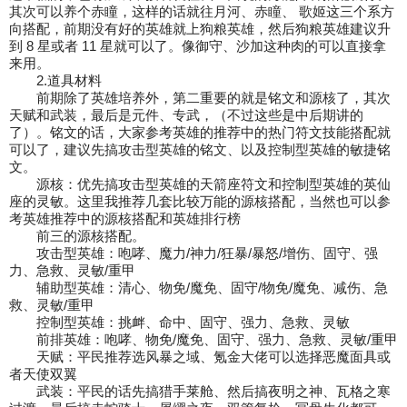
其次可以养个赤瞳，这样的话
就往月河、赤瞳、 歌姬这三个系方
向搭配，前期没有好的英雄就上狗粮英雄，然后狗粮英
雄建议升
到 8 星或者 11 星就可以了。像御守、沙加这种肉的可以直接拿
来用。
2.道具材料
前期除了英雄培养外，第二重要的就是铭文和源核了，其次
天赋和武装，最后是元件、专武，
（不过这些是中后期讲的
了）。
铭文的话，大家参考英雄的推荐中的热门符文技能搭配就
可以了，建议先搞攻击型英雄的铭
文、以及控制型英雄的敏捷铭
文。
源核：优先搞攻击型英雄的天箭座符文和控制型英雄的英仙
座的灵敏。
这里我推荐几套比较万能的源核搭配，当然也可以参
考英雄推荐中的源核搭配和英雄排行榜
前三的源核搭配。
攻击型英雄：咆哮、魔力/神力/狂暴/暴怒/增伤、固守、强
力、急救、灵敏/重甲
辅助型英雄：清心、物免/魔免、固守/物免/魔免、减伤、急
救、灵敏/重甲
控制型英雄：挑衅、命中、固守、强力、急救、灵敏
前排英雄：咆哮、物免/魔免、固守、强力、急救、灵敏/重甲
天赋：平民推荐选风暴之域、氪金大佬可以选择恶魔面具或
者天使双翼
武装：平民的话先搞猎手莱舱、然后搞夜明之神、瓦格之寒