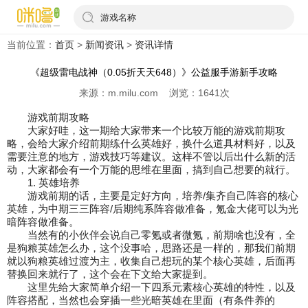
游戏名称
当前位置：
首页
>
新闻资讯
>
资讯详情
《超级雷电战神（0.05折天天648）》公益服手游新手攻略
来源：m.milu.com 浏览：1641次
游戏前期攻略
大家好哇，这一期给大家带来一个比较万能的游戏前期攻
略，会给大家介绍前期练什么
英雄好，换什么道具材料好，以及
需要注意的地方，游戏技巧等建议。这样不管以后出什么
新的活
动，大家都会有一个万能的思维在里面，搞到自己想要的就行。
1. 英雄培养
游戏前期的话，主要是定好方向，培养/集齐自己阵容的核心
英雄，为中期三三阵容/后期纯
系阵容做准备，氪金大佬可以为光
暗阵容做准备。
当然有的小伙伴会说自己零氪或者微氪，前期啥也没有，全
是狗粮英雄怎么办，这个没事哈，
思路还是一样的，那我们前期
就以狗粮英雄过渡为主，收集自己想玩的某个核心英雄，后面
再
替换回来就行了，这个会在下文给大家提到。
这里先给大家简单介绍一下四系元素核心英雄的特性，以及
阵容搭配，当然也会穿插一些光
暗英雄在里面（有条件养的