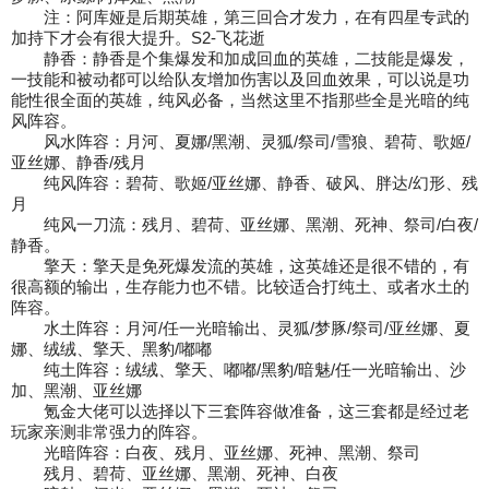
注：阿库娅是后期英雄，第三回合才发力，在有四星专武的
加持下才会有很大提升。S2-飞花逝
静香：静香是个集爆发和加成回血的英雄，二技能是爆发，
一技能和被动都可以给队友增加
伤害以及回血效果，可以说是功
能性很全面的英雄，纯风必备，当然这里不指那些全是光暗
的纯
风阵容。
风水阵容：月河、夏娜/黑潮、灵狐/祭司/雪狼、碧荷、歌姬/
亚丝娜、静香/残月
纯风阵容：碧荷、歌姬/亚丝娜、静香、破风、胖达/幻形、残
月
纯风一刀流：残月、碧荷、亚丝娜、黑潮、死神、祭司/白夜/
静香。
擎天：擎天是免死爆发流的英雄，这英雄还是很不错的，有
很高额的输出，生存能力也不错。
比较适合打纯土、或者水土的
阵容。
水土阵容：月河/任一光暗输出、灵狐/梦豚/祭司/亚丝娜、夏
娜、绒绒、擎天、黑豹/嘟嘟
纯土阵容：绒绒、擎天、嘟嘟/黑豹/暗魅/任一光暗输出、沙
加、黑潮、亚丝娜
氪金大佬可以选择以下三套阵容做准备，这三套都是经过老
玩家亲测非常强力的阵容。
光暗阵容：白夜、残月、亚丝娜、死神、黑潮、祭司
残月、碧荷、亚丝娜、黑潮、死神、白夜