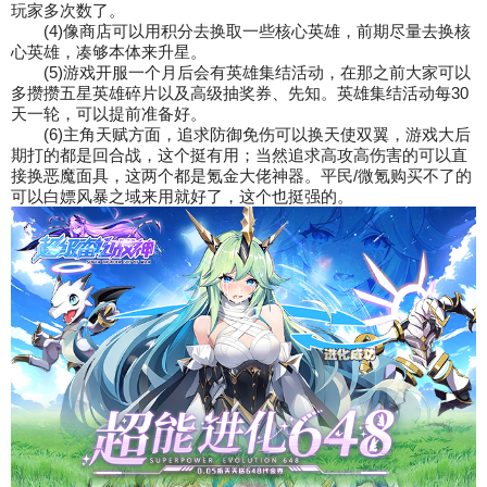
玩家多次数了。
(4)像商店可以用积分去换取一些核心英雄，前期尽量去换核
心英雄，凑够本体来升星。
(5)游戏开服一个月后会有英雄集结活动，在那之前大家可以
多攒攒五星英雄碎片以及高
级抽奖券、先知。英雄集结活动每30
天一轮，可以提前准备好。
(6)主角天赋方面，追求防御免伤可以换天使双翼，游戏大后
期打的都是回合战，这个挺
有用；当然追求高攻高伤害的可以直
接换恶魔面具，这两个都是氪金大佬神器。平民/微氪
购买不了的
可以白嫖风暴之域来用就好了，这个也挺强的。