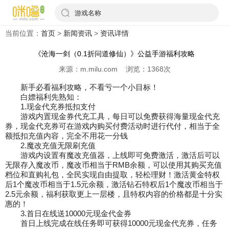
游戏名称
当前位置：
首页
>
新闻资讯
>
资讯详情
《沧海一剑（0.1折问道修仙）》公益手游福利攻略
来源：m.milu.com 浏览：1368次
新手必看福利攻略，不看亏一个小目标！
白嫖福利先熟知：
1.现金代充券抵扣支付
游戏内置现金券代充工具，每日可以免费获得海量现金代充
券，现金代充券可在游戏内购买付费活动时进行代付，相当于全
额抵扣充值内容，完全不用花一分钱
2.魔改充值无限刷充值
游戏内设置有魔改充值器，上线即可免费激活，激活后可以
无限存入魔改币，魔改币相当于RMB余额，可以使用其购买充值
档位和直购礼包，全民实现自由提取，轻松理财！激活黄金特权
后1个魔改币相当于1.5元余额，激活钻石特权后1个魔改币相当于
2.5元余额，福利获取更上一层楼，且特权内容的价格都是十分实
惠的！
3.首日在线送10000元现金代金券
首日上线完成在线任务即可获得10000元现金代充券，任务