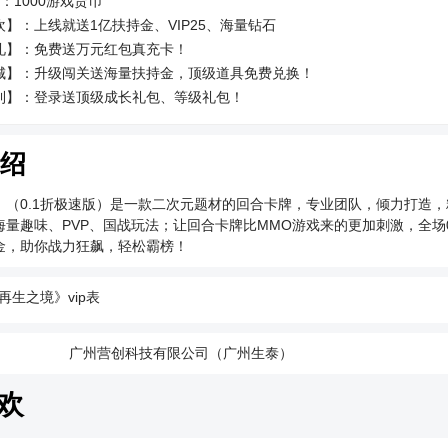
：1000游戏货币
】：上线就送1亿扶持金、VIP25、海量钻石
礼】：免费送万元红包真充卡！
城】：升级闯关送海量扶持金，顶级道具免费兑换！
利】：登录送顶级成长礼包、等级礼包！
成】：百倍升级速度，助你养成进阶快人一步！
：极速养成，助你快人一步！
绍
》（0.1折极速版）是一款二次元题材的回合卡牌，专业团队，倾力打造，
量趣味、PVP、国战玩法；让回合卡牌比MMO游戏来的更加刺激，全场0
金，助你战力狂飙，轻松霸榜！
再生之境》vip表
：
广州营创科技有限公司（广州生泰）
欢