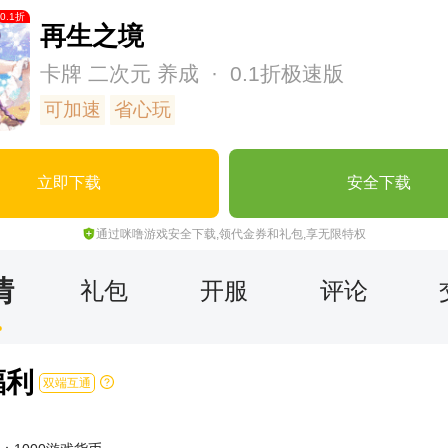
0.1
折
再生之境
卡牌
二次元
养成
· 0.1折极速版
可加速
省心玩
立即下载
安全下载
通过咪噜游戏安全下载,领代金券和礼包,享无限特权
情
礼包
开服
评论
福利
双端互通