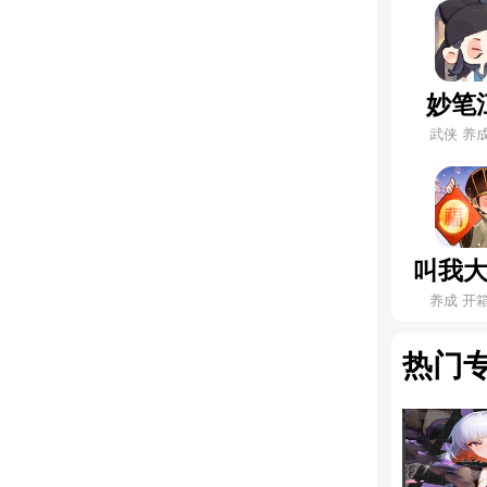
妙笔
武侠 养
叫我
养成 开
热门