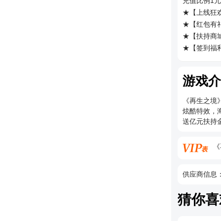
充值比例1元
★【上线狂欢
★【红包有
★【扶持商
★【签到福
★【极速养
★后缀说明
游戏介
《再生之境
炫酷特效，海
送亿元扶持
《
供应商信息
猜你喜