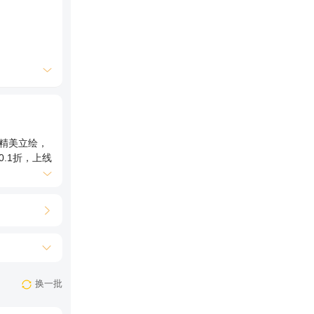
精美立绘，
.1折，上线
换一批