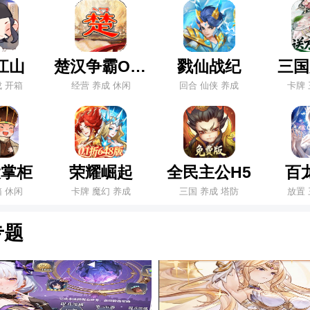
江山
楚汉争霸OL手游
戮仙战纪
三国
成 开箱
经营 养成 休闲
回合 仙侠 养成
卡牌 
大掌柜
荣耀崛起
全民主公H5
百
箱 休闲
卡牌 魔幻 养成
三国 养成 塔防
放置 
专题