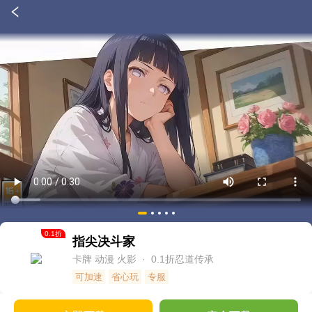
0.1
折
指尖决斗家
卡牌
动漫
火影
· 0.1折忍道传承
可加速
省心玩
专服