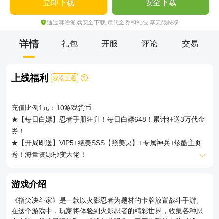
立即下载
安全下载
通过咪噜游戏安全下载,领代金券和礼包,享无限特权
详情
礼包
开服
评论
交易
上线福利
双端互通
充值比例1元：10游戏货币
★【每日白嫖】忍者手册狂升！每日白嫖648！累计狂送3万代金
券！
★【开局即送】VIP5+绝美SSS【照美冥】+专属神兵+炫酷主页
秀！海量资源秒变大佬！
★【在线就送】VIP经验！登录天天领百抽！组建你的忍界全明
星！
游戏介绍
★【登录豪礼】次日登录送自来也！3天送文太！7天送★【仙人
《指尖决斗家》是一款以火影忍者为题材的卡牌放置战斗手游。
自来也】！妙木山之力觉醒！
在这个游戏中，玩家将体验到火影忍者的精彩世界，收集各种忍
★【15天目标】照美冥直升20星！再送2000代金券！