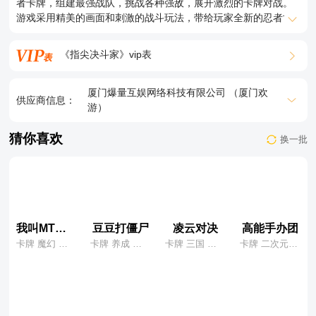
者卡牌，组建最强战队，挑战各种强敌，展开激烈的卡牌对战。
★【通关主线】立送10000抽！抽到爽！抽不停！
游戏采用精美的画面和刺激的战斗玩法，带给玩家全新的忍者世
★后缀说明：每日白嫖648！累计狂送3万代金券！
界体验。
《指尖决斗家》vip表
厦门爆量互娱网络科技有限公司 （厦门欢
供应商信息：
游）
猜你喜欢
换一批
我叫MT：归来
豆豆打僵尸
凌云对决
高能手办团
卡牌 魔幻 养成
卡牌 养成 休闲
卡牌 三国 养成
卡牌 二次元 养成