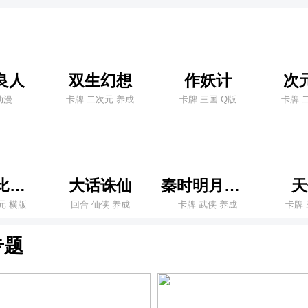
良人
双生幻想
作妖计
次
动漫
卡牌 二次元 养成
卡牌 三国 Q版
卡牌 
多克多比童话世界
大话诛仙
秦时明月卡牌版
天
元 横版
回合 仙侠 养成
卡牌 武侠 养成
卡牌 
专题