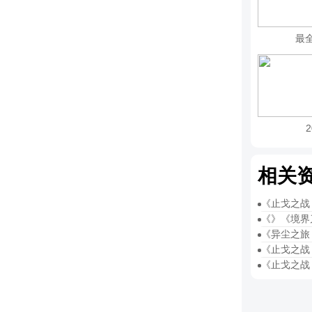
最
相关
《止戈之战
《》《境界
《异尘之旅
《止戈之战
《止戈之战