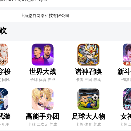
：
上海悠谷网络科技有限公司
欢
穿梭
世界大战
诸神召唤
新斗
侠 国风
卡牌 体育 养成
卡牌 三国 养成
卡牌 
武装
高能手办团
足球大人物
女
漫 机甲
卡牌 二次元 养成
卡牌 体育 养成
卡牌 