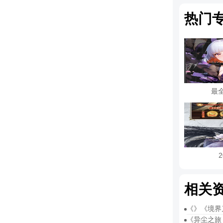
热门
最
相关
《》《境界
《异尘之旅