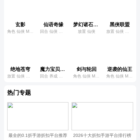
圣兽“美猴王”！
返利金额仅限单日累积，不能多日累积！
注：返利货币为莲玉
玄影
仙语奇缘
梦幻诸石官方版
黑侠联盟
角色 仙侠 MMO
回合 仙侠 养成
放置 仙侠
放置 仙侠 养成
返利发放方式：自动返利（邮件发放）
返利申请是否需要角色id：不需要申请，自动发放
月卡是否算VIP经验：无VIP系统
绝地苍穹
魔力宝贝归来
剑与轮回
逆袭的仙王
放置 仙侠 挂机
回合 养成 休闲
角色 仙侠 MMO
角色 仙侠 MMO
月卡是否算首充：算
热门专题
【充值月卡、终身卡、礼包、基金】是否计入返利：计入返利
最全的0.1折手游折扣平台推荐
2026十大折扣手游平台排行榜