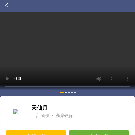
天仙月
回合
仙侠
· 高爆破解