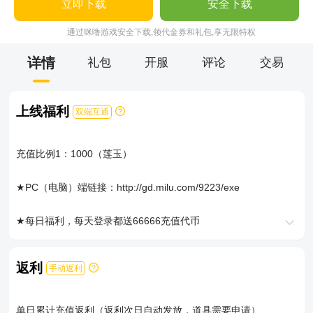
立即下载
安全下载
通过咪噜游戏安全下载,领代金券和礼包,享无限特权
详情
礼包
开服
评论
交易
上线福利
双端互通
充值比例1：1000（莲玉）
★PC（电脑）端链接：http://gd.milu.com/9223/exe
★每日福利，每天登录都送66666充值代币
★终极圣兽，登录立即获得终极圣兽“美猴王”，最强宠物一步到位
返利
手动返利
★八倍爆率，8倍奖励简单粗暴，颠覆“高爆”虚妄套路
单日累计充值返利（返利次日自动发放，道具需要申请）