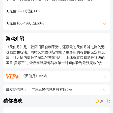
★新人专属，1元新人专属，超级奖励直接起飞
★充值30-99元返30%
★元素连击，元素克星、连击星、世界守护者各种终极奖励登录
就送
★充值100-499元返50%
★充值掉落，多种活动玩法直接掉落充值代币
★充值500-999元返75%
游戏介绍
★福利爆炸，充值代币可以购买各种特权、激活多种充值福利，
《天仙月》是一款怀旧回合制手游，还原最初天仙月神之路的游
★充值1000-2999元返100%
奖励拿到手软
戏画面和玩法。同时又大幅创新增加了更多新的有趣的设定和玩
法，且大幅的提升了游戏的整体福利，上线就直接赠送最顶级的
★充值3000-4999元返130%
圣兽“美猴王”，让所有玩家都能在第一时间体验到最强宠物的强力
★神话飞升，神话技能再飞升，更多新套路新组合，再现回合制
属性和技能。同时还立即赠送99999充值代币，原来需要充值的
精髓
★充值5000-9999元返170%
购买项都可以直接消费购买，大把的花钱，畅快的体验，所有获
《天仙月》vip表
取都变的不再困难，更有高爆8倍奖励获取，曾经难以获得的奖
★超级泰坦，终极泰坦装备直接掉落，顶级装备再升级
★充值10000-14999元返210%
励，都变得唾手可得，还等什么，快来爽一下吧！
供应商信息：
广州思锋信息科技有限公司
★怀旧复古，美术风格、画面表现、游戏玩法恢复到原始版本，
★充值15000-19999元返250%
怀旧又破解体验再加倍
猜你喜欢
换一批
★充值20000元及以上返利300%
★后缀说明：8倍爆率，上线即送99999充值代币，登录即送终极