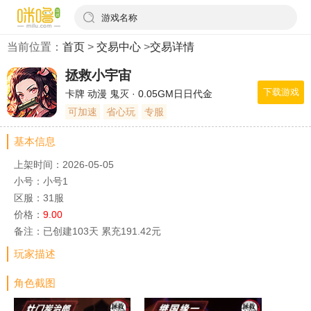
游戏名称
当前位置：
首页
>
交易中心
>
交易详情
拯救小宇宙
下载游戏
卡牌 动漫 鬼灭 · 0.05GM日日代金
可加速
省心玩
专服
基本信息
上架时间：2026-05-05
小号：小号1
区服：31服
价格：
9.00
备注：已创建103天 累充191.42元
玩家描述
角色截图