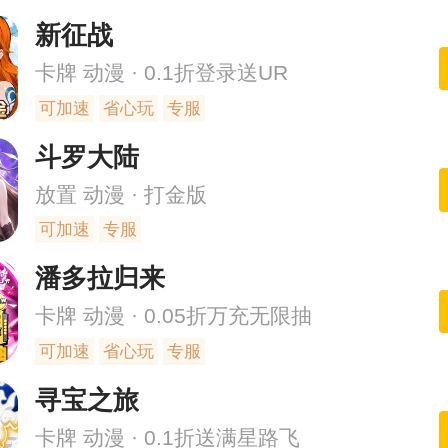
新征战
卡牌 动漫 · 0.1折登录送UR
可加速
省心玩
专服
斗罗大陆
放置 动漫 · 打金版
可加速
专服
潘多拉归来
卡牌 动漫 · 0.05折万充无限抽
可加速
省心玩
专服
寻宝之旅
卡牌 动漫 · 0.1折送满星路飞