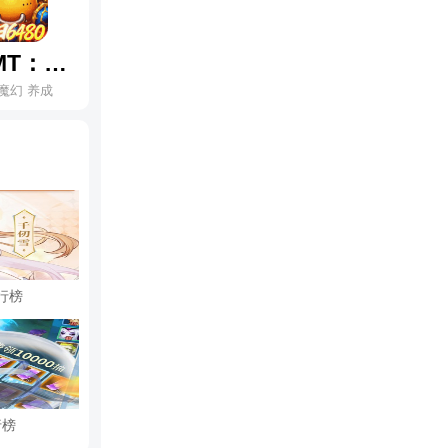
我叫MT：归来
魔幻 养成
行榜
行榜