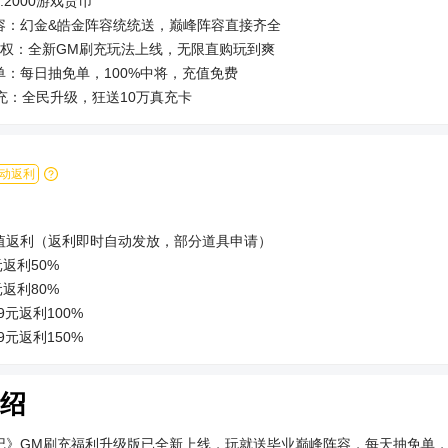
:2000游戏货币
容：幻金&皓金阵容统统送，巅峰阵容直接齐全
特权：全新GM刷充玩法上线，无限直购玩到爽
单：每日抽免单，100%中将，充值免费
充：全民升级，狂送10万真充卡
业：紫金神将包毕业，来玩就包你毕业，极限培养单核起飞
宝：无限资源1元宝直接买，资源材料不发愁
值：全服共享充值进度，集全服之力于己身，百万累充奖励免费领
动返利
图：推图领奖全自动，彻底解放双手，一件托管一键领奖
器：30级开启游戏加速器，最高8倍加速助力快速通关
值返利（返利即时自动发放，部分道具申请）
GM刷充特权、SVIP3，元宝*100W，银两*1000W，真充卡（1元）*20
元返利50%
元返利80%
贵族、元宝、银两直接到账，真充卡、主角升金大礼包发放到背包内，GM
99元返利100%
充”玩法免费领取
99元返利150%
主界面“抽免单”功能每天可免费抽免单券，100%必中，免单券可在“专属
99元返利200%
费充值购买道具，即为天天送免单。
9999元返利250%
绍
及以上返利300%
为:元宝
记》GM刷充福利升级版已全新上线，玩就送毕业巅峰阵容，每天抽免单，1