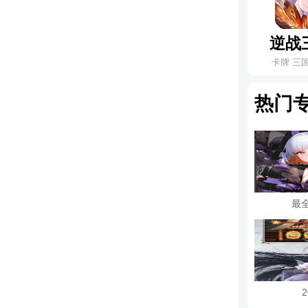
逆战
卡牌 三
热门
最