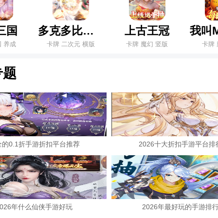
三国
多克多比童话世界
上古王冠
国 养成
卡牌 二次元 横版
卡牌 魔幻 竖版
卡牌 
专题
全的0.1折手游折扣平台推荐
2026十大折扣手游平台排
2026年什么仙侠手游好玩
2026年最好玩的手游排