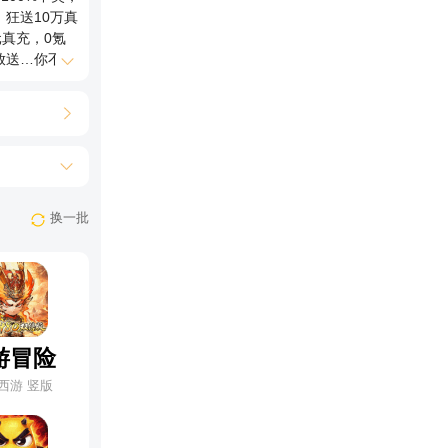
狂送10万真
真充，0氪
放送…你不可
换一批
游冒险
西游 竖版