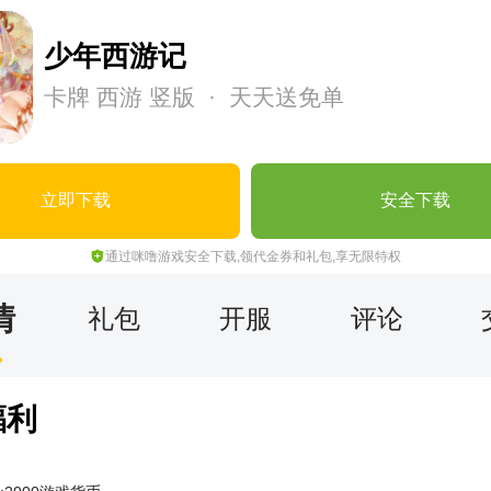
少年西游记
卡牌
西游
竖版
· 天天送免单
立即下载
安全下载
通过咪噜游戏安全下载,领代金券和礼包,享无限特权
情
礼包
开服
评论
福利