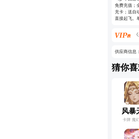
返利发放方
免费充值；
返利申请是否
充卡；送自
月卡是否算V
直接起飞。
以错过的年
月卡是否算
【充值月卡
《
供应商信息
猜你喜
风暴
卡牌 魔