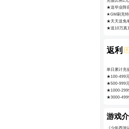
充值比例1元
★送毕业阵
★GM刷充
★天天送免
★送10万真
★紫金包毕
★资源1元
返利
★送共享充
手
★送自动推
★内置加速
单日累计充
★创角即送：
★100-499
大礼包*1
★500-999
领取方式:
★1000-29
界面”GM刷
★3000-49
★尾缀说明：
★5000-99
礼”界面免
★10000-1
游戏介
★20000元
注：返利货币
《少年西游