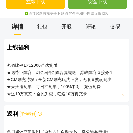
立即下载
安全下载
通过咪噜游戏安全下载,领代金券和礼包,享无限特权
详情
礼包
开服
评论
交易
上线福利
充值比例1元:2000游戏货币
★送毕业阵容：幻金&皓金阵容统统送，巅峰阵容直接齐全
★GM刷充特权：全新GM刷充玩法上线，无限直购玩到爽
★天天送免单：每日抽免单，100%中将，充值免费
★送10万真充：全民升级，狂送10万真充卡
★紫金包毕业：紫金神将包毕业，来玩就包你毕业，极限培养单
核起飞
返利
手动返利
★资源1元宝：无限资源1元宝直接买，资源材料不发愁
★送共享充值：全服共享充值进度，集全服之力于己身，百万累
充奖励免费领
单日累计充值返利（返利即时自动发放，部分道具申请）