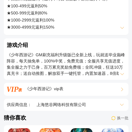
★送自动推图：推图领奖全自动，彻底解放双手，一件托管一键
★100-499元返利50%
领奖
★500-999元返利80%
★内置加速器：30级开启游戏加速器，最高8倍加速助力快速通关
★1000-2999元返利100%
★创角即送：GM刷充特权、SVIP3，元宝*100W，银两
★3000-4999元返利150%
*1000W，真充卡（1元）*2000，主角升金大礼包*1
★5000-9999元返利200%
领取方式:贵族、元宝、银两直接到账，真充卡、主角升金大礼包
★10000-19999元返利250%
游戏介绍
发放到背包内，GM刷充特权在主界面”GM刷充”玩法免费领取
★20000元及以上返利300%
★尾缀说明：主界面“抽免单”功能每天可免费抽免单券，100%必
《少年西游记》GM刷充福利升级版已全新上线，玩就送毕业巅峰
注：返利货币为:元宝
中，免单券可在“专属福利-充值豪礼”界面免费充值购买道具，即
阵容，每天抽免单，100%中奖，免费充值；全服共享充值进度，
返利发放方式：自动返利
集全服之力于己身，百万累充奖励免费领；全民冲级，狂送10万
为天天送免单。
返利申请是否需要角色id：是
真充卡；送自动推图，解放双手一键托管，内置加速器，8倍助力
月卡是否算VIP经验：是
加速，升级还送10万元真充，0氪直接起飞。单手轻松操作，爽快
月卡是否算首充：否
通关激斗，酷炫法宝合击，唯美清新画风，海量福利放送…你不
《少年西游记》vip表
【充值月卡、终身卡、礼包、基金】都计入返利
可以错过的年度爆款！
供应商信息：
上海悠谷网络科技有限公司
猜你喜欢
换一批