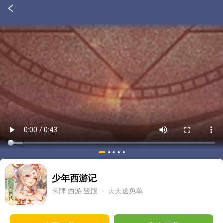
少年西游记
卡牌
西游
竖版
· 天天送免单