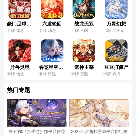
豪门足球风云
六道轮回
战龙无双
万灵幻想
卡牌 体育 养成
卡牌 动漫 火影
卡牌 三国 养成
卡牌 二次元 养成
异兽灵境
吞噬星空：黎明
武神主宰
豆豆打僵尸
卡牌 仙侠 神话
卡牌 暗黑 科幻
卡牌 冒险 肉鸽
卡牌 养成 休闲
热门专题
最全的0.1折手游折扣平台推荐
2026十大折扣手游平台排行榜