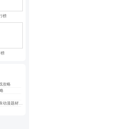
行榜
行榜
戏攻略
略
龙珠动漫题材卡牌公益服手游！