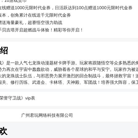
：10游戏货币
线赠送1000元限时代金券，日活跃达到100点赠送1000元限时代金券
版本，创角累计在线送千元限时代金券
赠送海量豪礼，超赛悟空强力助战
手贝吉塔开启超燃战斗体验！精彩等你开启！
绍
战》是一款人气七龙珠动漫题材卡牌手游。玩家将跟随悟空等众多熟悉的
势力再次在宇宙中蠢蠢欲动，威胁着各个星球的和平与安宁。玩家作为被
大的龙珠战士队伍，与邪恶势力展开激烈的回合制战斗，最终拯救宇宙！
闯关、修行历练、武道会、卡林塔、天神殿、军团战！培养强大阵容，保
荣誉守卫战》vip表
：
广州君玩网络科技有限公司
欢