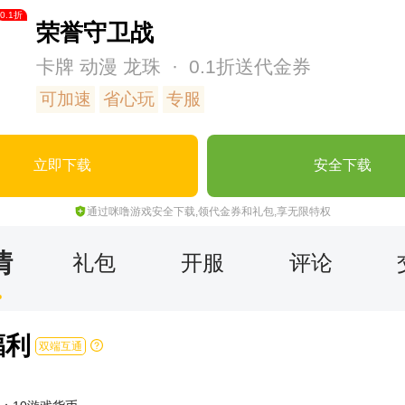
0.1
折
荣誉守卫战
卡牌
动漫
龙珠
· 0.1折送代金券
可加速
省心玩
专服
立即下载
安全下载
通过咪噜游戏安全下载,领代金券和礼包,享无限特权
情
礼包
开服
评论
福利
双端互通