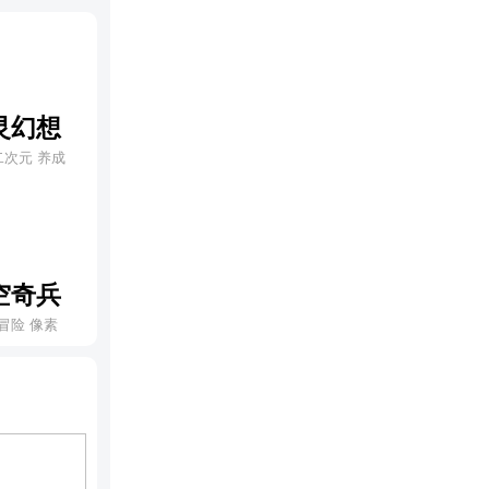
灵幻想
二次元 养成
空奇兵
冒险 像素