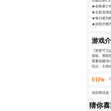
充值比例1元
★创角累计在
★全新龙珠
★每日签到
★孙悟空携
游戏介
《荣誉守卫
冒险。黑暗
需要组建强
玩法：主线
《
供应商信息
猜你喜