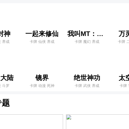
封神
一起来修仙
我叫MT：归来
万
侠 养成
卡牌 仙侠 养成
卡牌 魔幻 养成
卡牌 
罗大陆
镜界
绝世神功
太
漫 斗罗
卡牌 动漫 死神
卡牌 武侠 养成
卡牌 
专题