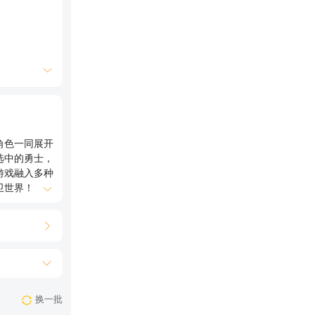
角色一同展开
选中的勇士，
游戏融入多种
卫世界！
换一批