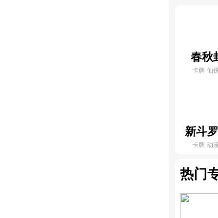
春秋
卡牌 仙
新斗
卡牌 动
热门