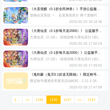
《大圣觉醒（0.1折全民神兽）》手游公益服游戏攻略
宠物合宠系统 一、合宠系统简介 两个宠物可以进行合成，合成的两个宠物分为主宠和副宠 出战的宠物可以合宠，但是不能将出战的宠物当副宠使用 合宠后保留的宠物必定是“主宠”合成后副宠会消失，合成时需要先卸下副宠的内丹、天元归还等 合宠结果只会影响宠物的“宠物技能”数量，而天赋技能、资质、进阶、成长等数值全部保留主宠的 副宠携带装备进行合宠时装备会随着消失 合宠后主宠的“宠物技能”数会随机增减变化 通过合宠“宠物技能”数量最高不超过“10个” 翅膀系统 一、翅膀系统简介 翅膀系统分为别有升级、升阶、图鉴3个部分 【升级】 提升翅膀等级可激活翅膀外观，同时可以为角色提升属性 翅膀每提升1阶则激活一个翅膀外观 翅膀等级越高，获得的属性则越强 属性提升包含“生命、法力、物攻、物防、法攻、法防、速度、治疗” 材料获取途径: 凡品翎羽，可以前往商店—市场购买 【升阶】 幻化的翅膀外观解锁后，可通过相对应的翅膀碎片对其进行升阶，通过升阶提升的属性则附加到角色 属性提升包含“生命、法力、物攻、物防、法攻、法防、速度、治疗” 【图鉴】 图鉴分为“普通”跟“幻化” 普通翅膀通过升级激活翅膀外观，激活的翅膀外观可
2025-02-20 18:18:36
《大唐仙灵（0.1折每天送2000）》 公益服手游游戏攻略2
大唐仙灵（0.1折）-游戏攻略大唐仙灵(0.1折)是一款RPG仙侠手游，精品画面品质，超酷炫的套装幻化，每日仙神妖魔多界混战，强力BOSS首领爆限量极品，多区服赛季对战争夺王座，进游永久享受所有充值档位打0.1折，即充值648只需要6.48元!升级即送真充卡激活线上充值活动，日常打怪红装、幻化爆不停。-角色系统玩家进入游戏后就开启角色系统，玩家可以在这里查看自己的战力和穿戴的装备。1. 时装通关主线11关开启时装系统，玩家可以通过激活时装来提升战力的同时改变角色穿戴的衣服。时装还可以通过升星和吞丹来提升属性。2. 背饰修仙1转3重开启背饰系统，玩家可以通过激活背饰来提升战力的同时改变角色穿戴的背饰。背饰可以通过升星和吞丹来提升属性，同时背饰还可以消耗进阶丹来进阶获得更高的属性。背饰1阶后还会获得主动技能，使得战斗更加顺畅。3神兵修仙2转3重开启神兵系统，玩家可以通过激活神兵来提升战力的同时改变角色穿戴的神兵。神兵可以通过升星和吞丹来提升属性，同时神兵还可以消耗进阶丹来进阶获得更高的属性。神兵1阶后还会获得主动技能，使得战斗更加顺畅。4侍从玩家激活侍从后，可以获得属性，每一位侍从都有属于
2025-02-20 17:50:24
《大唐仙灵（0.1折每天送2000）》公益服手游 游戏攻略
大唐仙灵（0.1折）-游戏攻略大唐仙灵(0.1折)是一款RPG仙侠手游，精品画面品质，超酷炫的套装幻化，每日仙神妖魔多界混战，强力BOSS首领爆限量极品，多区服赛季对战争夺王座，进游永久享受所有充值档位打0.1折，即充值648只需要6.48元!升级即送真充卡激活线上充值活动，日常打怪红装、幻化爆不停。【青霜】角色介绍：危机四伏的京都，光影交错中一抹鲜红的身影穿梭而过，只是倏忽之间就如同鬼魅一般消失不见，留下的是长相狰狞的怪物倒下的身躯。来无影去无踪，孤身而行的少年所到之处阴邪尽灭，被人们称之为神龙青霜，敬他却也怕他。小巷尽头灰暗的角落里，神情冷漠却目光坚毅的少年环抱着他的长刀，思索着接下来要去哪里...职业定位：高爆发的全能型战士上手难度：★★★输出能力：★★★★自保能力：★★★★活动需求：★★★★★职业评价：青霜擅长近战，自带控制且生存能力较强，是单挑界数一数二的王者。不仅如此，他还有范围性伤害技能，使他无论是单打独斗还是群体作战都能所向披靡。青霜在《大唐仙灵》中可以说是个万金油职业一般的存在了，总之选他肯定没错！【牵翎】角色介绍：惊慌的人群中，一位少年牵翎自信的拿出手中的符篆，抬手
2025-02-20 17:49:01
《鬼剑豪（鬼灭0.1折送无限抽）》限定称号活动（自动发放）
限定称号通透世界累充活动时间：2.22-2.28说明：多日累计充值，达到以下档位，可获得对应档位的返利（以下为折扣后实际充值！）；可获得对应档位的返利，向上兼容；发放方式：无需申请，自动发放活动内容/元以下为折扣后实际充值活动奖励多日累充30（折后）道具：传奇妖怪自选箱*1、妖怪养成自选箱*20多日累充100（折后）道具：道具高阶稀有技艺自选箱*1、技艺碎石*1000多日累充300（折后）道具：玉座御魂自选箱*1、御魂精华*50000多日累充500（折后）道具：国主1星装备套装箱*1、觉醒石*5多日累充1000（折后）道具：传奇能面精选箱*5、能面养成自选箱*20多日累充2000（折后）道具：玉座妖怪自选箱*1、妖怪养成自选箱*10多日累充3000（折后）道具：国主神器自选箱*1、神器养成自选箱*50多日累充5000（折后）道具：限定称号-通透世界*1（血量百分比+10%；攻击百分比+10%；精准率+3%）PS：以上为折扣后充值，可与其他活动累加
2025-02-20 17:47:08
1...
<<
1295
1296
1297
>>
2197