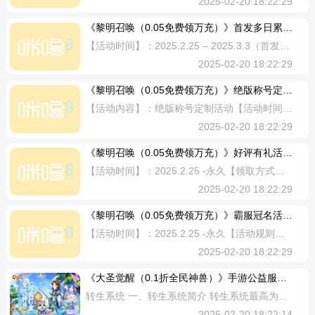
2025-02-20 18:22:29
《黎明召唤（0.05免费领万充）》首发多日累充（线下申请）
【活动时间】：2025.2.25 – 2025.3.3（首发第一周）【申请方式】：需联系平台客服申请，领取礼包码奖励（节假日顺延）。【活动规则】：活动期间，以充值最高金额为准，高档位可以领取低档位（可叠加），比如充值10000元（实付）可以领取全部档位礼包码，每个角色每个档位只能能取一次。【奖励内容】： 累充100元(实付)：XR时装随机箱*1、钻石*10000、10级宝石礼盒*10、传世魂石随机箱*10累充300元(实付)：XR时装随机箱*3、钻石*30000、10级宝石礼盒*30、传世魂石随机箱*30累充600元(实付)：UR时装自选*1、钻石*60000、10级宝石礼盒*80、传世魂石随机箱*80累充1000元(实付)：UR时装自选*2、钻石*100000、10级宝石礼盒*120、传世魂石随机箱*120累充2000元(实付)：UR时装自选*5、钻石*200000、10级宝石礼盒*200、传世魂石随机箱*200累充3000元(实付)：SP时装自选箱*5、钻石*300000、10级宝石礼盒*220、传世魂石随机箱*220累充5000元(实付)：SP时装自选箱*8、钻石*500000、
2025-02-20 18:22:29
《黎明召唤（0.05免费领万充）》绝版称号定制（线下申请）
【活动内容】：绝版称号定制活动【活动时间】：2025.2.25 -永久【发放方式】：提交平台客服申请后，称号会在制作完成后（约10个工作日）发送至玩家邮箱。【活动规则】：1、可用于定制称号的外观款式，请联系平台客服自行选择。只可申请最高档位，每天限定申请1个定制称号；2、定制名称限定1-8字以内，内容不得包含辱骂、政治、非文明等敏感字眼，否则将取消定制资格！3、自平台客服提交定制需求后不可再次更改内容相关信息。【活动内容】：申请条件1：单日累计充值1000元（实付）可额外定制四字绝版称号一个；申请条件2：单日累计充值2000元（实付）可额外定制六字绝版称号一个；申请条件3：单日累计充值4000元（实付）可额外定制八字绝版称号一个。【称号属性】：一般在角色-外显-称号面板中查看。【注意事项】：1、在游戏中及其他活动获得的充值卡、代金券、现金券等充值均不计入线下活动；2、活动最终解释权归游戏方所有。
2025-02-20 18:22:29
《黎明召唤（0.05免费领万充）》好评有礼活动（礼包界面领取）
【活动时间】：2025.2.25 -永久【领取方式】：评论并显示后，前往礼包界面领取【活动内容】：在平台给予《黎明召唤（0.05免费版领万充）》15字以上5星好评，并附上游戏截图。【活动规则】：每个玩家限参与一次。【奖励内容】：SSR坐骑·帝国狮鹫*1、钻石*20000、10级宝石礼盒*1、传世魂石随机箱*2
2025-02-20 18:22:29
《黎明召唤（0.05免费领万充）》霸服冠名活动（线下申请）
【活动时间】：2025.2.25 -永久【活动规则】：申请条件1：开服首位累计充值达1000元（实付）的玩家即可申请冠名（保护期3日）；申请条件2：超过冠名玩家且总充值达2000元（实付）可获得服务器更名权（超出保护期才能更名）；申请条件3：首位累计充值达4000元（实付）的玩家可申请永久冠名。【满足条件1冠名礼包】：SP时装自选箱*1、钻石*200000、10级宝石礼盒*100、传世魂石随机箱*100【满足条件2冠名礼包】：SP时装自选箱*3、钻石*400000、10级宝石礼盒*200、传世魂石随机箱*100【满足条件3冠名礼包】：SP时装自选箱*6、钻石*800000、10级宝石礼盒*400、传世魂石随机箱*200【注意事项】：1、获得冠名权的玩家可以修改所在区服名称一次，服务器名称不超过6个简体汉字，名称不可出现特殊符号、侮辱或敏感词等违规内容；2、每个服务器冠名权只有一次，满足申请条件1-3的玩家可分别获得冠名礼包一份，每种冠名礼包单角色最多只能领取一次；3、在游戏及其他活动中获得的充值卡、代金券、现金券等充值均不计入线下活动；4、活动最终解释权归游戏方所有。
2025-02-20 18:22:29
《大圣觉醒（0.1折全民神兽）》手游公益服游戏攻略2
转生系统 一、转生系统简介 转生系统最高为5转5重，5重则为1转 【转生】 转生系统最高为5转5重，5重则为1转 完成当前的转生任务后通过突破则进行转生 完成当前的转生任务则可领取任务奖励 每次突破转生数时都可以增加角色属性，转生等级越高，属性增加则越高 【转生开启】 达到转生等级时可开启以下系统 一转后开启装备灵品宝石 二转后开启装备升星 三转后开启装备英雄宝石 【转生奖励】 一转后获得20点潜力，修炼等级上限+1，镶嵌宝石上限+4 二转后获得20点潜力，修炼等级上限+2，镶嵌宝石上限+8 一转后获得20点潜力，修炼等级上限+3，镶嵌宝石上限+12 一转后获得20点潜力，修炼等级上限+4，镶嵌宝石上限+16 一转后获得20点潜力，修炼等级上限+5，镶嵌宝石上限+20 宠物内丹系统 1：携带宠物内丹，可以给宠物附加宠物内丹属性。 2：不同宠物内丹升级成长不同，升级后提升属性不同。 3：宠物内丹分为“下阶修灵丹仙元、中阶修灵丹仙元、上阶修灵丹仙元、圣阶修灵丹仙元、神阶修灵丹仙元”五种类型，其中神阶修灵丹仙元需要使用圣阶修灵丹仙元与仙元合成石进行合成获得。 4：宠物内丹需要消耗宠物经验升级
2025-02-20 18:22:14