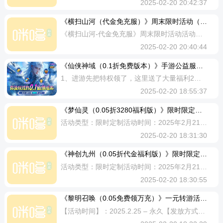
2025-02-20 20:42:37
《横扫山河（代金免充服）》周末限时活动（自动发放）
《横扫山河-代金免充服》周末限时活动活动时间：2025/2/21-2025/2/23发放形式：邮件及时发放；该活动可与所有活动叠加领取活动1：单日充值返利领取规则：充值到对应档位获得对应档位奖励（可重复领取）单日累充6元（折前）：高级招贤令*5、单日累充30元（折前）：高级招贤令*5、突破石*1000单日累充98元（折前）：高级招贤令*10、武将经验*500W单日累充128元（折前）：高级招贤令*15、突破石*2000单日累充328元（折前）：高级招贤令*20、五星全系将材*1单日累充648元（折前）：高级招贤令*25、晋魂升星石*1单日累充1000元（折前）：高级招贤令*30、六星全系将材*1此活动发放形式为：邮件及时发放注：活动最终解释权归《横扫山河-代金免充服》运营团队所拥有注：请勿相信游戏内折扣言论，以免您的个人财产受到损失。请勿发布微信 QQ等相关联系方式，一经核实立刻永久封号处理。
2025-02-20 20:40:44
《仙侠神域（0.1折免费版本）》手游公益服新手攻略
1、进游先把特权领了，这里送了大量福利2、邮件里也有大量奖励可以领取，都是白嫖到的3、左上角有每日2000的万能仙币可以领取，每天都可以领，不能存，当天没用完会清零的4、用白嫖的2000仙币，直接购买等级直升，飞升300级，直接VIP85、飞升后会有战宠的礼包购买，这里先不要叉掉，我们可以用剩余赠送的仙币购买战宠麻痹激活他，有了战宠+麻痹，我们打boss才事半功倍6、想继续买战宠攻速但是显示仙币不足？不能继续白嫖了？别担心，我们前往玲珑阁再去白嫖4480仙币7、我们可以通过做仙元任务获得仙元，然后再去玲珑阁兑换4480仙币啦，任务小编亲测很容易就能完成，而且还没有真充限制哦，完全白嫖就能获得4480仙币8、有了仙币我们就可以去游戏内买买买啦，每天都可以领取哦？什么？嫌弃获取太慢不想做任务？游戏内也有实付30元的仙元月卡哦，每天登录即可领取500仙元哦9、另外游戏内还有很多礼包码可以兑换呢，以防仙友们不知道在哪兑换，把步骤告诉大家哦~主界面找到福利按钮，点进去最下方就是我们兑换码的位置啦兑换失败？不要紧，注意不要复制到空格哦10、接下来就是我们的养老活动啦，该活动只需累充就可活动呢，激活
2025-02-20 18:55:37
《梦仙灵（0.05折3280福利版）》限时限定称号（线下申请）
活动类型：限时定制活动时间：2025年2月21日0:00-2025年2月23日23:59发放方式：需要联系人工客服申请，1-2个工作日内发放礼包码（节假日顺延）活动规则：①在福利中获得真充道具均不计入本活动，以下活动金额仅计算真实充值（折后充值）金额②该定制称号名称固定，玩家无需提供称号名称和称号模版。③每个角色，限定称号最多只可获得10次活动内容：每单日（折后）累计充值500元（限10次），可获得限时限定称号：器魂霸主x1，激活可获得属性【血量+136000攻击+10000】
2025-02-20 18:31:30
《神创九州（0.05折代金福利版）》限时限定称号（线下申请）
活动类型：限时定制活动时间：2025年2月21日0:00-2025年2月23日23:59发放方式：需要联系人工客服申请，1-2个工作日内发放礼包码（节假日顺延）活动规则：①在福利中获得真充道具均不计入本活动，以下活动金额仅计算真实充值（折后充值）金额②该定制称号名称固定，玩家无需提供称号名称和称号模版。③每个角色，限定称号最多只可获得20次活动内容：每单日（折后）累计充值500元（限20次），可获得限时限定称号：元昊帝君x1激活可获得属性【血+260000攻+20000】
2025-02-20 18:30:55
《黎明召唤（0.05免费领万充）》一元转游活动（线下申请）
【活动时间】：2025.2.25 – 永久【发放方式】：需联系平台客服申请，领取礼包码奖励（节假日顺延）。【活动规则】：所在平台其他游戏（单款）累计充值达到1元（实付）且在本游戏单日累计充值达到1元（实付）的玩家，可联系平台客服申请豪华转游礼包*1。【奖励内容】：SSSR随从·魔导师*1、钻石*50000、10级宝石礼盒*1、传世魂石随机箱*1【注意事项】：一元转游活动每个玩家最多只能申请一次，在游戏及其他活动中获得的充值卡、代金券、现金券等充值均不计入线下活动。