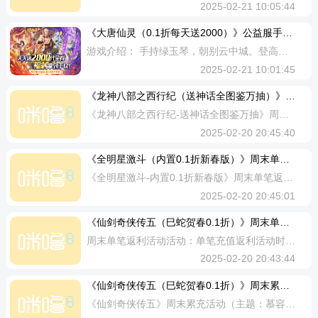
2025-02-21 10:05:44
《大唐仙灵（0.1折每天送2000）》公益服手游登高壮观天地间，大江茫茫去不还！
游戏介绍： 手持绿玉琴，朝别云中城。登高壮观天地间，大江茫茫去不还。在东方奇幻ARPG手游《大唐仙灵（0.1折每天送2000）》这片广袤绚丽的大陆，你不会受到地图的限制，可御剑飞行一览山河湖泊，也可畅游江海寻觅交通捷径；可以与志同道合的同伴、相见恨晚的红颜知己携手共游天地间，与此同时还能在游历途中前往各种秘境探险，一起寻求大机缘。除了亲朋好友，神将也是必不可少的伙伴，各种各种帅哥美女的神将可盐可甜，是你修仙路上协同作战的好伙伴。 上线福利： 充值比例1元：10仙玉★每天签到送2000元代金券★代金券购买永久双倍返利★boss野怪大量掉真充卡，0.1折仍然送送送！！！★活跃即可送顶级神龙，大佬象征免费得！！！★玩法送顶级幻化套装全套，只要参与全部套装免费拿！！！★后缀说明：全场充值0.1折，每天签到送2000元代金券！！！ ★线下返利，元宝拿到手软。 VIP价格： VIP等级所需仙玉VIP110VIP220VIP320VIP430VIP5170VIP6500VIP72530VIP85000VIP910000VIP1030000VIP1150000VIP12100000VIP1320000
2025-02-21 10:01:45
《龙神八部之西行纪（送神话全图鉴万抽）》周末狂欢活动（自动发放）
《龙神八部之西行纪-送神话全图鉴万抽》周末狂欢活动活动时间：2025/2/21-2025/2/23发放形式：邮件及时发放；该活动可与所有活动叠加领取活动：单日充值返利领取规则：充值到对应档位获得对应档位奖励（不可重复领取）累充50元：资源自选宝箱*8、心愿招募令*10、金色装备一套*1累充100元：资源自选宝箱*8、心愿招募令*10、红色装备自选*1累充500元：资源自选宝箱*24、四系传说自选*200、升星丹*1000累充1000元：资源自选宝箱*40、红色法宝宝箱*1、红色装备自选*4累充2000元：资源自选宝箱*40、心愿招募令*200、传说灵宝碎片自选*50累充5000元：资源自选宝箱*80、随机传说*20、高级玄天符*50累充10000元：资源自选宝箱*80、红色法宝宝箱*5、红色装备自选*12累充20000元：资源自选宝箱*100、传说灵宝碎片自选*500、红色装备自选*16此活动发放形式为：邮件及时发放注：活动最终解释权归《龙神八部之西行纪-送神话全图鉴万抽》运营团队所拥有注：请勿相信游戏内折扣言论，以免您的个人财产受到损失。请勿发布微信 QQ等相关联系方式，一经核实立刻
2025-02-20 20:45:40
《全明星激斗（内置0.1折新春版）》周末单笔返利（自动发放）
《全明星激斗-内置0.1折新春版》周末单笔返利活动活动：单笔充值返利活动时间：2/21-2/23发放形式：邮件及时发放该活动可与所有活动叠加领取领取规则：充值对于单笔挡位获得对应挡位奖励（不可重复，每日1次）单笔实付6元：活力爆米花*1、元气包子*1、黑金通行证*10单笔实付30元：活力爆米花*2、北极呼吸碎片*30、初级黑石晶元*10单笔实付328元：星球灯塔碎片*60、高级黑石晶元*10、中级黑石晶元*10单笔实付648元：橙色战魄碎片自选箱*100、玉霞春*10、豪华觉醒材料自选箱*1此活动发放形式为：邮件及时发放注：活动最终解释权归《全明星激斗-拳皇内置0.1折》运营团队所拥有注：请勿相信游戏内折扣言论，以免您的个人财产受到损失。请勿发布微信 QQ等相关联系方式，一经核实立刻永久封号处理。
2025-02-20 20:45:01
《仙剑奇侠传五（巳蛇贺春0.1折）》周末单笔返利（自动发放）
周末单笔返利活动活动：单笔充值返利活动时间：2025/2/21-2025/2/23发放形式：邮件及时发放该活动可与所有活动叠加领取领取规则：充值对于单笔挡位获得对应挡位奖励（不可重复，每日1次）折前单笔60元：精力佳酿*10、天品体力丹*2折前单笔328元：红色法器包*1、天品体力丹*10折前单笔5000元：万能碎片*600、法器精华*4888此活动发放形式为：邮件及时发放注：活动最终解释权归《仙剑奇侠传五》运营团队所拥有注：请勿相信游戏内折扣言论，以免您的个人财产受到损失。请勿发布微信 QQ等相关联系方式，一经核实立刻永久封号处理。
2025-02-20 20:43:44
《仙剑奇侠传五（巳蛇贺春0.1折）》周末累充活动（自动发放）
《仙剑奇侠传五》周末累充活动（主题：慕容紫英）活动：单日充值返利（折前）活动时间：2025/2/21-2025/2/23发放形式：邮件及时发放该活动可与所有活动叠加领取领取规则：充值到对应档位获得对应档位奖励（不重复领取）单日累充30：地品经验书*10、玄品体力丹*5单日累充100：玄品体力丹*10、血玉碎片*10单日累充300：慕容紫英碎片*10、八尊装备选择包（无武器）*1单日累充500：慕容紫英碎片*25、八尊装备选择包（无武器）*2单日累充1000：慕容紫英碎片*35、仙竹玉钥匙*10单日累充2000：慕容紫英碎片*45、慕容紫英专武*1单日累充4000：慕容紫英碎片*100、太清装备选择箱（无武器）*1单日累充7000：慕容紫英碎片*200、高级金书*5、高级金石*5单日累充10000：慕容紫英碎片*400、太清装备选择箱（无武器）*1此活动发放形式为：邮件及时发放注：活动最终解释权归《仙剑奇侠传五-0.1折蜀山剑仙》运营团队所拥有注：请勿相信游戏内折扣言论，以免您的个人财产受到损失。请勿发布微信 QQ等相关联系方式，一经核实立刻永久封号处理。