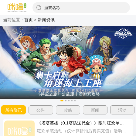
游戏名称
当前位置：
首页
>
新闻资讯
《异尘之旅》公益服手游游戏攻略
所有资讯
公告
攻略
新闻
活动
《塔塔英雄（0.1塔防送代金）》限时狂欢单笔（线下申请）
狂欢单笔活动（仅计算折扣后真实充值）活动名称：特殊单笔豪礼活动时间：2.22~2.28申请规则：每天每档可申请3次发放时间：联系客服申请，3个工作日内发放礼包码(节假日顺延)活动奖励：单笔充值50元：星钻*3000 英雄招募券*10 月神晶石*10单笔充值100元：星钻*6000 英雄招募券*20 月神晶石*20单笔充值200元：星钻*15000 英雄招募券*25 月神晶石*25 唤灵水晶*25单笔充值300元：星钻*20000 英雄招募券*40 月神晶石*40 唤灵水晶*40特殊奖励288元礼包：星钻*15000 英雄招募券*15 月神晶石*15 传说英雄碎片自选*30 深渊幽玉*100888元礼包：星钻*30000 英雄招募券*30 月神晶石*30 唤灵水晶*30 军阶徽章*2特殊奖励说明（特殊奖励联系app人工客服申请）：单笔充值3次50元可额外获得：288元礼包奖励*1-联系app人工客服申请单笔充值3次100元可额外获得：288元礼包奖励*2-联系app人工客服申请单笔充值3次200元可额外获得：888元礼包奖励*1-联系app人工客服申请单笔充值3次300元可额外获得：88