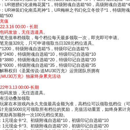
0：UR翅膀幻化凌梅花翼*1，特级附魂自选箱*60，高级附魂自选箱*4
0：UR神装幻化南瓜死神*1，UR梅林之书幻化立冬饺子*1，特级附魂
*500
充值
3.16 00:00 - 长期
包码发放，无任选道具。
笔充值单档领取，每个档位每天最多领取一次，即充即可申请。
笔充值328元，只可申请领取当日328元档位道具。
*1200，特级附魂自选箱*5，特级印记自选箱*5
卷*2400，特级附魂自选箱*10，特级印记自选箱*10
卷*3880，特级附魂自选箱*20，特级印记自选箱*20
卷*6000，特级附魂自选箱*35，特级印记自选箱*35
解释权归《圣翼传说-送MU30万充》运营团队所拥有
送MU30万充》独家终身累充活动
年3.13 00:00-长期
包码发放，无任选道具。
有活动叠加领取
玩家在本游戏内永久充值最高金额为准，高档位可以领取低档位（
计充值5000元可领取所有档位的奖励，充值活动重置，如终身累计充值
奖励再加额外一次100元档位奖励。
：1元现金卡*2、初级附魂自选箱*10，初级印记自选箱*10
：1元现金卡*3、初级附魂自选箱*20，初级印记自选箱*20