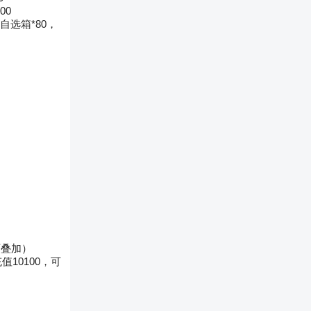
00
自选箱*80，
可叠加）
10100，可