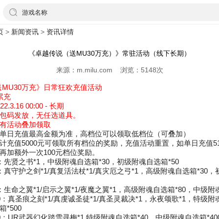
游戏名称
页
>
新闻资讯
>
资讯详情
《卓越传说（送MU30万充）》常驻活动（线下长期）
来源：m.milu.com 浏览：5148次
送MU30万充》日常狂欢充值活动
累充
3.16 00:00 - 长期
包码发放，无任选道具。
有活动叠加领取
单日充值最高金额为准，高档位可以领取低档位（可叠加）
计充值5000元可领取所有档位的奖励，充值活动重置，如单日充值51
再加额外一次100元档位奖励。
：先贤之书*1，中级附魂自选箱*30，初级附魂自选箱*50
：真守护之剑*1/真复活法杖*1/真灾厄之弓*1，高级附魂自选箱*30
：生命之翼*1/启示之翼*1/夜魔之翼*1，高级附魂自选箱*80，中级附魂
0：真圣痕之刻*1/真虔诚圣徒*1/真圣灵裁决*1，永夜颂歌*1，特级附
*500
0：UR武器幻化踏雪寻梅*1,特级附魂自选箱*40，中级附魂自选箱*40