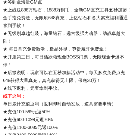
★签到拿海量GM点
★上线送888万钻石，1888万铜币，全新GM直充工具五秒加藤！
金手指免费送，无限刷648真充，上亿钻石和各大累充福利通通
拿到手软！
★无级别卓越红装，海量钻石，远古级强力魂器，助战卓越大
陆！
★ 每日首充免费激活，极品外显，尊贵魔阵免费拿！
★开服第三日，每日活跃领现金BOSS门票，无限现金卡爆不
停！
★后缀说明：玩家可以在五秒加藤活动中，每天多次免费点充
648获得大量真充，真充获得无上限，保底30万！
★线下返利，元宝拿到手软。
线下返利：
单日累计充值返利（返利即时自动发放，道具需要申请）
★充值100-599元返50%
★充值600-1099元返70%
★充值1100-3099元返100%