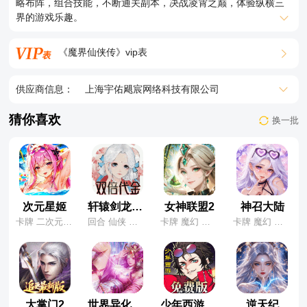
略布阵，组合技能，不断通关副本，决战凌霄之巅，体验纵横三
界的游戏乐趣。
《魔界仙侠传》vip表
供应商信息：
上海宇佑飓宸网络科技有限公司
猜你喜欢
换一批
次元星姬
轩辕剑龙舞云山
女神联盟2
神召大陆
卡牌 二次元 养成
回合 仙侠 国风
卡牌 魔幻 养成
卡牌 魔幻 养成
大掌门2
世界异化之后
少年西游记2
逆天纪