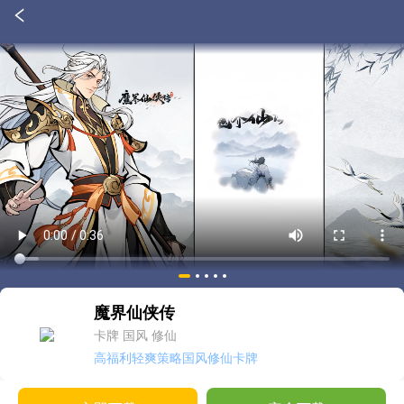
魔界仙侠传
卡牌
国风
修仙
高福利轻爽策略国风修仙卡牌