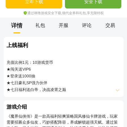
立即下载
安全下载
通过咪噜游戏安全下载,领代金券和礼包,享无限特权
详情
礼包
开服
评论
交易
上线福利
充值比例1元：10游戏货币
★闯关送VIP6
★登录送1000抽
★七日豪礼SP强力伙伴
★七日福利送白帝，决战凌霄之巅
游戏介绍
《魔界仙侠传》是一款高福利轻爽策略国风修仙卡牌游戏，玩家
需要招募众多仙友，巧妙搭配阵容，养成解锁超强天赋。通过策