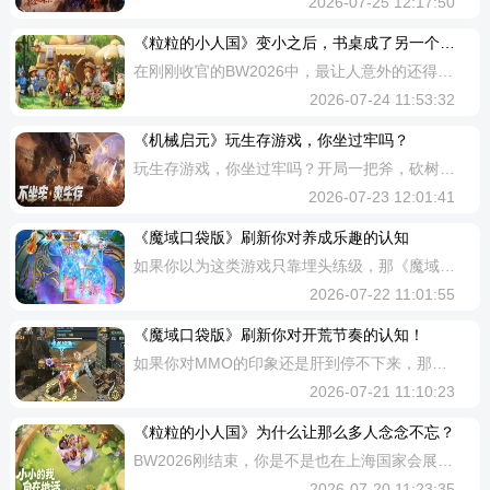
2026-07-25 12:17:50
《粒粒的小人国》​变小之后，书桌成了另一个世界
在刚刚收官的BW2026中，最让人意外的还得是《粒粒的小人国》的展台——展台互动排队天天爆满，不少人转头就去搜了预约。2026年的生活模拟赛道挤满了大厂，《粒粒的小人国》没让你去遥远的星球做基建，而是把你缩小100倍，回到了自己的卧室，在你最熟悉的那张书桌上，开启了一场完全不一样的生活模拟。变小之后，书桌成了另一个世界小人国天花板从书桌开始的小人国生活第一次进入《粒粒的小人国》，最先冲击你的是视角的变化。当你变成8厘米高的小人，那张每天趴着写字的书桌，突然变成了一座巨大的生活乐园。游戏把家园岛直接放在了你的卧室里，书桌就是你的家，窗台就是你的种植园。变身小人，钻进巨大的郁金香花蕊里那些你每天都能看到的日常用品，在这个游戏里全都有了新的身份。闹钟翻个面就是一张摇摇椅，耳机线能当秋千用，眼镜盒翻过来就是一张小沙发，鼠标垫能变成地毯，卷纸也能做灯。日常生活里的小物件，在小人国里都有大用处。这种“重新认识世界”的体验，和去异世界开荒完全不同——不需要去适应一个陌生的环境，光是重新看看身边，就已经有太多发现。零压级治愈内核社交玩法的终极密码《粒粒的小人国》最难得的，是把“无压”刻进了游戏骨子里。
2026-07-24 11:53:32
《机械启元》玩生存游戏，你坐过牢吗？
玩生存游戏，你坐过牢吗？开局一把斧，砍树砍到吐。从零开始挖矿伐木，几十个小时搭起一个家，一觉醒来被人拆成白地。枪战就是站桩泼水，谁甲厚谁赢，毫无操作可言。辛辛苦苦攒了一仓库物资，最后发现全是没人要的破烂——玩生存游戏，到底图个啥？这些痛点，英雄游戏旗下《机械启元》的开发者们比谁都清楚。这款由UE5引擎打造的近未来科幻生存竞技游戏，即将开启“晨曦测试”。而它打出的旗号只有六个字——不坐牢，爽生存。据官方消息，为了这次测试，开发团队认真复盘了玩家的每一条反馈，给游戏做了一次彻底的“体检”和调优。从战区机制到战斗手感，从基地成长到社交体验，几乎所有系统都迎来了针对性升级。开荒不坐牢：机械兽打工你只管爽传统生存游戏的开荒，说白了就是“黑奴模拟器”。砍树、采矿、伐木，机械重复的操作动辄占据几十个小时。《机械启元》的解法很简单：让机械兽去干苦力。工业型机械兽可以帮你快速采集基础资源，代步型机械兽让你在地图上健步如飞。电能兽负责能源电池采集，山地兽可高效粉碎矿脉，原油兽负责原油抽取。别人还在手搓石斧，你已经骑着机械兽满世界搜刮高价值物资了。更值得注意的是，机械兽不是一次性消耗品。玩家可以在游戏地图中
2026-07-23 12:01:41
《魔域口袋版》刷新你对养成乐趣的认知
如果你以为这类游戏只靠埋头练级，那《魔域口袋版》这波答疑，可能会刷新你对养成乐趣的认知。最近新版本里，玩家最关心的不是空话，而是怎么把伙伴养得更强、装备变得更亮眼。官方一次放出高频问题解答，把常见顾虑讲得更明白。比如辅助幻兽放进养成空间后，辅助效果依然生效；新推出的马年兽也能按不同玩法培养，偏挑战内容与偏对战的路线都很清晰。更有意思的是，《魔域口袋版》把许多复杂系统说成了“人话”：像熊猫可重复用于提升乌龟型幻兽成长，宝石达到更高品质后还能继续强化外观与属性。对刚接触这类游戏的用户来说，这种“少走弯路”的内容比硬塞术语更友好，也更容易理解一款游戏为什么能让人持续投入。想看完整攻略、活动资讯和版本更新，现在就去《魔域口袋版》看看，越早了解，越能玩得明白。
2026-07-22 11:01:55
《魔域口袋版》​刷新你对开荒节奏的认知！
如果你对MMO的印象还是肝到停不下来，那《魔域口袋版》这次神陨之地的设计，可能会刷新你对开荒节奏的认知。这里上线就送100点探索体力，体力每6分钟回1点、上限200点。每天把消耗打满，还能稳定解锁宝匣奖励，对时间有限的玩家很友好。整个神陨之地分两大片区、10块区域推进，不是无脑刷图，而是边走边解锁。先推主线，再补随机事件，非老玩家也能快速看懂。玩法层次也很丰富：普通秘境适合稳定拿资源，稀有秘境像惊喜彩蛋，神陨之塔则持续追加探索收益，打起来既有目标感，也有成长反馈。更重要的是，它把热血PK感和高颜值场景揉在了一起。无论多人冲图还是高压挑战，《魔域口袋版》都有一开技能就满屏炸开的视觉冲击。想少走弯路、把每日奖励拿满，现在就去《魔域口袋版》查看神陨之地攻略。新片区已经开放，先看懂玩法，再进场会更有爽感。
2026-07-21 11:10:23
《粒粒的小人国》​为什么让那么多人念念不忘？
BW2026刚结束，你是不是也在上海国家会展中心的展台前排队了？《粒粒的小人国》的展台，大概是整个BW里最安静却最热闹的地方，展台前队伍没断过，进去体验的玩家却都很放松——大概是因为每个人都忙着沉浸在那个“变小”的世界里。如果你没来得及去现场也没关系，今天带你好好逛逛这个书桌上的小人国，看看它为什么让那么多人念念不忘。变身小人，在书桌上开启治愈新生活美术品质天花板每一帧都是壁纸这游戏最先让人挪不开眼的，是它的画风——不是常规的建模堆砌，而是类皮克斯绘本风。暖色调、柔光影，毛茸茸的边缘，每一帧都像是从动画电影里直接截出来的。站在花海里的时候，阳光是有“质感”的，它穿过层叠的花瓣落下来，光线被染成软软的暖色，连地上的影子都带着毛边。皮克斯绘本风下的日落随手截都是TOP级质感《粒粒的小人国》追求的是“画面的温度”，当你变成5厘米高的小人，那张熟悉的书桌就完全变了样——耳机线能当秋千荡，眼镜盒翻过来就是小沙发，闹钟一放就是躺椅。玩着玩着就感觉自己钻进了童话书里，那种被画面包裹的感觉，游戏里确实不多见。顶级陪伴感上百种粒粒各有温度游戏里的原住民就叫“粒粒”，它们可不是用来交任务的工具人，粒粒们有
2026-07-20 11:23:35