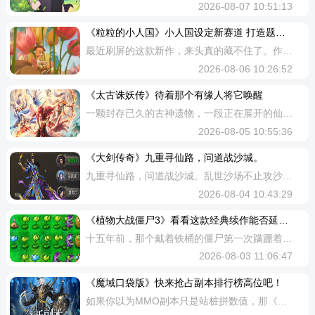
2026-08-07 10:51:13
《粒粒的小人国》小人国设定新赛道 打造题材差异化天花板
最近刷屏的这款新作，来头真的藏不住了。作为腾讯打开生活模拟赛道新大门的“亲女儿”《粒粒的小人国》，从首曝起就自带高光buff，全渠道资源给足排面，跟市面上那些砍树建房的老套路完全不一样，玩过的都说后劲大，也难怪这么多人蹲着等预约。‎首曝后备受瞩目，玩家对玩法的期待值飞升小人国设定新赛道打造题材差异化天花板和同类主打虚构星球世界观的作品不同，《粒粒的小人国》直接把家园搬进了玩家的卧室里，书桌就是专属家园岛，窗台变身种植园，彻底把“身边的小人国”这个概念做透了。变小之后你才发现，那些看了八百遍的东西全部都有了新身份：闹钟能当摇椅坐，牛奶盒可以搭成小屋，不起眼的阳台转身就是整片花海，熟悉的生活瞬间变得新奇感满满。‎坐在巨大的郁金香花海中，治愈感扑面而来这种以现实为根据的设定，天生就更有代入感。游戏里处处都是来源于生活的设计细节，抽屉里的颜料罐、书桌上的键盘耳机、街边的毛线球花丛，每一处都能唤醒熟悉感。比起费劲理解复杂世界观的传统模拟作品，这种被熟悉的东西包围着的感觉更让人感到共情和放松。建造联机双向加持休闲玩法趣味性标杆《粒粒的小人国》的建造，不是让你闷头肝材料拼家具。游戏主打“身边小物有大
2026-08-06 10:26:52
《太古诛妖传》​待着那个有缘人将它唤醒
一颗封存已久的古神遗物，一段正在展开的仙道旅途。以仙侠文化为背景的修仙角色扮演手游《太古诛妖传》，现已正式发布。相传古神曾在九天之巅设立宝库，唯有“逆尘珠”能够开启。这颗曾引起各方争夺、最终流落凡间的宝物，已在云天宗的云海深处沉寂许久。如今，它似乎感应到了什么，等待着那个有缘人将它唤醒。从云天宗出发，你将面临重重考验，并在三大远古传承职业中选择其一：凌霄引雷淬体，太虚掌星镇山河，破空得凤火焚八荒。修炼功法，收服仙灵，降妖除魔，探索广阔的修真世界。游戏通过细致的建模、流畅的战斗与深度的养成系统，构建了一个完整的东方仙侠世界，伴随你一路成长，追求更高的境界。四大远古神脉选定你的天命道途凌霄、太虚、破空、黑炎四大职业焕新登场，各承一脉远古神力。1、凌霄：引天雷淬炼体魄，剑锋所指，虚空崩裂。若你信奉以战止战，这便是你的道。2、太虚：掌八卦星辉，阵镇山河。一念之间，天地元气为我所用，运筹帷幄，决胜千里。3、破空：得凤凰真火，箭出如金乌坠地。百步之外，取敌首级，焚尽八荒。4、黑炎：承破军杀意，融诛仙戾气，一枪裂乾坤，魔焰吞星河。除了职业本身，从功法搭配到外观时装，从仙灵宠物到技能特效表现，游戏均提
2026-08-05 10:55:36
《大剑传奇》九重寻仙路，问道战沙城。
九重寻仙路，问道战沙城。乱世沙场不止攻沙夺宝，寻仙问道助你突破凡人桎梏！闯荡三界秘境、收集仙缘灵气，逐层攀登问道重天。提升境界，励心试炼，问道择宗，解锁暴击几率、伤害加成、体力加成、攻魔道加成等多重属性加成。通关重关可领取稀有仙装、高阶神丹、专属仙道称号，全服道友修为榜单实时排行，登顶仙尊独享至尊buff与限定神兵。战法道三职通用修行之路，挂机刷怪、击杀BOSS均可累积灵气，轻松悟道成仙，战力碾压群雄。一、境界提升《大剑传奇》境界分为：练气境、筑基境、结丹境、元婴境、金仙境5个境界，每个境界共分十重，境界每提升10级，人物等级+1级，同时解锁不同的境界可激活不同宗门。提升境界需要消耗觉醒丹、境界丹和声望。二、励心试炼励心试炼的任务是每日都刷新的，是获取境界丹、觉醒丹和玄冥真水的重要途径之一。三、问道择宗1、万法门需要境界达到练气五重以上可激活此宗门，激活此门派属性：暴击几率+10%；同时宗门还有宗门神器、宗门套装等装备，以及宗门试炼和宗门秘境等副本。宗门神器：残狼刀、赤璃珠、百纳甲、雾影纱、血滔鼎、蜃楼镜、伏龙绳、九蛇榔、鹤骊琴、无常骰。宗门神器可消耗神器和声望提升等级。宗门套装：灵魂
2026-08-04 10:43:29
《植物大战僵尸3》​看看这款经典续作能否延续昔日的辉煌
十五年前，那个戴着铁桶的僵尸第一次蹒跚着走向草坪，谁曾想到这个简单而精巧的塔防游戏竟然会成为一个时代的集体记忆?恰逢，《植物大战僵尸3》正式登陆移动平台。这款续作在保留经典核心玩法的基础上，进行了全面移动化改造，既试图唤醒老玩家的情怀，又希望吸引新一代手游玩家。接下来，让我们一同走进这个熟悉又陌生的僵尸战场，看看这款经典续作能否延续昔日的辉煌。画风变革优劣难判《植物大战僵尸3》最直观的变化莫过于其美术风格的全面革新，游戏从2D转向了3D，植物和僵尸们获得了更加立体的形象和更丰富的动画细节。豌豆射手射击时的脸颊鼓动，坚果墙被啃食时的痛苦表情，僵尸行进时的滑稽动作，但是不得不说，这些细节确实为游戏注入了新的活力。然而，这种视觉革新是一把双刃剑。对于老玩家而言，那种简洁明快的2D风格才是记忆中的《植物大战僵尸》应有的样子。新版的3D化处理虽然更加符合当代手游的审美趋势，但也在某种程度上失去了原作的独特魅力。尤其在一些特效密集的关卡，3D模型和特效有时会造成视觉混乱，难以快速判断战场形势。经典玩法与创新机制的融合在核心玩法上，《植物大战僵尸3》保持了系列经典的塔防框架，即收集阳光，种植植物，阻
2026-08-03 11:06:47
《魔域口袋版》快来抢占副本排行榜高位吧！
如果你以为MMO副本只是站桩拼数值，那《魔域口袋版》这次可能要让你彻底改观了。2026年度核心资料片“神兵启世”一口气开放了两大重量级副本——“12星副本：天下·入卷”与“神五阶副本：霜绝王座”。前者将五位领主的命运串成一卷东方奇幻史诗，打本像在追一部短剧；后者则将催泪剧情直接塞进BOSS战，爱恨与忠诚交织成震撼史诗。今天就为各位神选者带来两大副本的完整通关指南，助你从容破卷、登顶榜单！12星副本：天下·入卷——规则至上的东方机关密室如果说以往的副本是数值的角斗场，那么“天下·入卷”则是一间规则至上的东方机关密室。副本用五位领主的虐心故事织就了一部奇幻短剧，更用层层递进的难度锁、严苛的战斗时限和独创的进度共享机制，重新定义了组队开荒的协作逻辑。【解锁路径与难度阶梯】“天下·入卷”共设森罗、梦魇、炼狱三大难度，每个难度细分为10个星级。入门需先在剧情玩法“墨染天下”中完成体验，方可获得挑战资格。首次挑战必须从森罗难度任意星级开始，通关森罗10星后解锁梦魇1星，通关梦魇10星后解锁炼狱1星——不可越级挑战，每一步都是实力的硬核认证。【进度与宝箱：全队绑定的“共享契约”】这是“天下·入卷”最