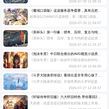
2026-07-30 11:08:15
《魔域口袋版》这波服务器争霸赛，真有点把“全服冲榜”玩明白了
如果你以为MMO只是刷怪，那《魔域口袋版》这波服务器争霸赛，真有点把“全服冲榜”玩明白了。这次比的不是运气，而是谁更会把日常活跃、跨服对抗和巅峰赛事连成高收益节奏。繁荣度越高，服务器排名和个人奖励越亮眼。普通玩家每天做活跃，就能稳定给本服加分；喜欢团战的玩家，还能在占城、守点、抢榜里继续放大收益。高手更能在巅峰之战直接拉开差距，最高单档繁荣度达到158000，非绑魔石、极夜天驭变形坐骑这类奖励，自然更有吸引力。对刚接触《魔域》的用户来说，《魔域口袋版》最上头的地方，就是一边打出热血对抗，一边让个人表现真正影响全服战局。想看看这场“万人冲榜”到底有多燃，现在就去《魔域口袋版》了解详情，越早参与，越容易抢到先机。
2026-07-30 11:04:07
《茶杯头》​第一印象：猎奇、压抑、复古与纯粹？
《茶杯头》猎奇、压抑、复古与纯粹是这款游戏给人的第一印象。猎奇的是游戏的人物风格美术，参考了上世纪30年代的动画设计模型。大小眼头细胖身材的结合，以细致的五官细节、具象化的表情绘画手法，颇为搞笑具有讽刺意味的同时，又狰狞的令人心生畏惧，就像月球旅行记中那颗被飞船撞瞎眼睛的月球。无论是哭泣、微笑还是气愤，都能从动作刻意描绘的夸张纹路中，感受到一种时刻会将你绑架刀杀的不寒而栗之感。压抑的是在boss瞠目结舌的邪恶面孔注视下，还夹杂着白噪的刺耳，老式质感的收音机播报。然而最为致命的还是流行于30到50年代末的爵士乐，长号小号的快速交叠夹杂钢琴不息的弹奏，擦片与鼓阵阵敲击，激昂且跌宕起伏的透露着一种荒诞与张狂，扭曲的碾压着你的神经。就像一股来势汹汹的洪流，压根没想过给不慎者半点喘息空间，让紧张感布满了整局游戏。你并不能说这是缺点，它确实营造出了这样的氛围。然而纯粹的是游戏的玩法，射击、躲避、死亡、重复，仅此而已。然而就是这样一款风格迥异却看似平平无奇的游戏，在同年的tga上一举击败了空洞骑士、P5与旷野之息。斩获了最佳处女作、最佳独立与最佳美术的三大殊荣。对于这样一款相较纯粹的射击游戏，不得不
2026-07-29 11:24:37
《泡沫冬景》中日联合推出的AVG视觉小说类游戏！
《泡沫冬景》这是一款由中日联合推出的AVG视觉小说类游戏，游戏的篇幅很长，凭借其精美的日漫画风，拥有配音演出的加持下，带来了一场精细而越发沉浸的体验。它的故事是写实、平淡且令人深刻的，剧情的撰写更是一次具有挑战的升级，给到了不同时代背景下的情节碰撞。游戏的故事发生在1988年的东京，与时间线对上，从标题就不难看出，这是一个发生在日本泡沫经济时期下的故事。冬景则预示着这一摇摇欲坠的摩天大楼，在这样的背景下讲述了一位来自中国的高考落榜生与乡下因一起事故导致生活越发艰苦的少女，两人都听闻盛况，抱着满腔热血来到东京。一个是在两年打工后不甘，为了赚够自己重新念大学的钱而至此打工。另一个则是迫于生活的压力，妹妹的重病以及一场骗局引发的交通事故，传开的流言让其不得已辍学至此。亦让两位异国他乡的人相遇在一间破旧的拆迁房内，而发生的一场没有天旋地转、你侬我侬的理想主义式的浪漫恋爱。长达三十多章的内容更多是带来一个平淡且现实的故事，体验生活的冷暖，与受环境影响下，每个人看待事物的蜕变。从起初两人都幻想着这个所谓遍地黄金的都市，能够成为它们实现美好愿景的桥梁。但现实却是高昂的物价，不入流的工作，以及那份在时
2026-07-28 10:46:05
《斗罗大陆诛邪传说》​看得出是非常用心做了的！
《斗罗大陆诛邪传说》开放世界的斗罗IP还是让人挺好奇的，正式进入游戏的一开始，角色居然是个幼龄儿童时期。角色的技能也只有一个平A，看起来平平无奇。但是随后就能发现，每段普攻中加入了长按和短按，能有多种不同的攻击连招组合方式。近战的昊天锤也能扔出去老远，只能说还是太全面了。而凤凰的平A除了攻击方式的不同，甚至有的招式连翅膀都做出来了，在追求还原度上还是能看出是用心做了的。在游戏进行了一段时间之后，角色也成长到了成年期，整个人物建模也重新换了一个，还真就带养成元素。玩家可以在野外自由的狩猎魂兽，吸取魂环后就会解锁魂技。特别是第二魂环，玩家既可以跟着主线任务进入猎魂森林，也可以在野外自由选择魂兽吸收第二魂环。相较于首测只能主线获取，这一次也是听劝做了调整，自由度也更高了。当然，也非常遵循原著中的设定。第二魂环有设定的魂兽年限，如果超过年限吸收不了，则会有概率爆体而亡。所以选择在野外自行狩猎第二魂环的话，可以先用紫极魔瞳看一看魂兽的年份和特性，选择适合自己的魂环来搭配出最大化的效果。再者就是游戏中也融入了暗器系统，暗器不仅有瞬发的，还有蓄力、多发的攻击方式，使得暗器这一系统并不单调。融入到武魂
2026-07-27 12:28:37
《轩辕传奇怀旧服》​六大怀旧特色 带你重回2012黄金时代
天命者，你是否还记得那些在轩辕大陆上并肩作战、热血奋战的夜晚？是否还记得轩辕城下，战鼓擂响，兄弟们并肩冲锋、激情城战的纯粹快乐？7月24日，《轩辕传奇怀旧服》正式开启公测！时光不老，兄弟不散。这一次，我们带着最初的诚意、最纯粹的战斗、最经典的画风和最丰厚的开服福利重磅归来。经典五职业全盘复古、原汁原味的轩辕城与复古UI、极简清爽的养成体系、不氪不卷的绿色生态，邀你重拾当年的满腔热血！玩法篇：六大怀旧特色带你重回2012黄金时代《轩辕传奇怀旧服》不是一次简单的复刻，而是一场写给所有天命者的“时光告白”。我们剔除了冗余与繁杂，只保留最纯粹、最热血的游戏体验：1、经典五职业：平衡如初技能数值全盘复古怀旧服将只开放当年经典的五大职业——战士、法师、刺客、幻弓、药师。技能数值与效果全盘复刻经典，45级以后的失衡技能全数砍去，回归最考验操作和团队配合的PK体验。同职业对抗、跨职业配合，胜负皆凭实力！2、原味场景界面：城阙旧时还情怀依旧完整还原了大家最熟悉的轩辕城场景与经典创角界面。一砖一瓦，皆是当年的风骨。去除了各种眼花缭乱的新版按钮，还原最干净、最熟悉的2012版UI界面布局。3、极简复古养成：