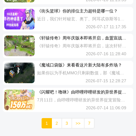
《街头篮球》你的排位主力超特是哪一位？
近日，我们针对秘玄、奥丁、阿耳忒弥斯等12款人气超特角色，完成了近期《街头篮球》全国超级联赛的出场率专项统计。作为游戏中兼具竞技强度与收藏价值的核心角色，超特的出场数据直接映射着版本竞技风向与玩家审美偏好。随着数据出炉，当前版本的超特梯队格局也清晰呈现。【第一梯队：三巨头垄断头部合计占比近四成】在本次统计中，艾达、奥丁、秘玄三款角色以超过10%的出场率稳居第一梯队，合计出场占比接近40%，是当前版本毫无争议的人气天花板。其中艾达以14.3%的出场占比登顶榜首，凭借全能的技能机制、广泛的职业适配度与超高的造型人气，成为横跨多段位、多位置的“全民级超特”，无论是竞技冲分还是休闲穿搭都极具热度。内线位置上，奥丁以13.2%的出场率紧随其后。作为强势内线超特的代表，其攻防两端的硬实力在高分局中尤为突出，是排位赛内线位的常客，常年保持稳定的高出场率。的秘玄则以11.7%的占比位列第三，攻守兼备的技能特性让它在外线对抗中拥有稳定受众，在主流外线打法中始终占据一席之地。【第二梯队：多位置全覆盖主流阵容常客】出场率在7%-10%区间的第二梯队，汇聚了杰罗、阿耳忒弥斯、卢比/玛琳、斯坦/韦伯四款角色，构
2026-07-17 11:17:35
《轩辕传奇》​周年庆版本即将开启，血盟宣战全面升级！
《轩辕传奇》周年庆版本即将开启，这次轩轩带来的是关于血盟宣战的优化内容——血盟宣战全面升级！本服迎来规则革新，单方面宣战无法被拒，免战设定彻底取消！图腾开启守家功能，血盟历史实力尽上全新排行榜！同时，跨服宣战拉开序幕，天外战区血盟可跨服征伐！领地新增宣战使者NPC，开战直接入场，掠夺功能NPC，击杀即有奖！战火燎原，无惧争锋！来看看这次的血盟宣战优化具体内容，准备好在周年，尽情征战，燃爆轩辕！血盟宣战全面升级战火重燃谁主轩辕你要来战，那便战！轩辕无人惧战，免战只会让战力停滞不前！这次，轩辕要的是全员强者来争锋！将血盟真实实力摆在明面，将怯战的借口一一丢开，将图腾化作战斗资源，再让战斗更为精简，一秒爆燃！全新的规则与战斗，等天命者来体验！01本服血盟宣战·规则革新移除「拒战」选项——被宣战血盟管理将无法拒绝宣战，战书即下，无可回避！屏蔽「免战」入口——血盟管理无法再通过NPC发起免战保护，小号盟刷免战的时代彻底终结！宣战即开战——从宣战到交锋，全程无中断，让真正的血性对决回归战场！02全新「血盟真实战力排行榜」上线战力如何，排行榜上一目了然！本次优化新增血盟历史最高战力排行榜，数据源于角
2026-07-16 11:28:40
《魔域口袋版》来看看这片新大陆有多炸场？
如果你以为手机MMO只剩刷数值，那《魔域口袋版》这次新开的朽梦幽泽，可能会让你重新认识热血冒险。新地图现已开放，迷雾、沼泽、部落仪式一起拉满氛围。探索还有机会拿到5阶神器核心、幻灵结晶、+4创世晶石等成长资源。朽梦幽泽不是平铺地图，而是由5块区域串成的危险地带。你一路推进主线奇遇，就能一点点拨开迷雾，把探索欲直接拉满。这里还有祭坛挑战和随机奇遇：前者更考验操作，后者像开盲盒，宝箱、采集、战斗都可能掉出高阶养成道具，对新玩家也友好。更刺激的是，解锁片区后还能开启单人试炼。180秒限时、3天一轮机制变化，足够让《魔域口袋版》的战斗压迫感扑面而来。想看看这片新大陆有多炸场？现在就去《魔域口袋版》了解朽梦幽泽，新的探索区已经开门，别错过这一波高能内容。
2026-07-15 12:28:27
《闪耀吧！噜咪》由哔哩哔哩研发的异世界捉宠冒险RPG手游！
7月11日，由哔哩哔哩研发的异世界捉宠冒险RPG手游《闪耀吧！噜咪》正式宣布国内预约突破150万、全球预约突破200万。同期，新一轮的删档付费测试也正在日本、韩国等海外地区进行中。这是继今年5月的闪耀测试后，《闪耀吧！噜咪》在海外进行的第二次公开测试。从“收集”到“收藏”图鉴党体验全面升级本次测试的更新内容中，最令图鉴收集党惊喜的优化内容，就是噜咪外观的独特性开发和高级卡面的品质重塑。在全新实装的“星彩系统”下，冒险家们可以使用全新的「星彩卡」在野外捕捉拥有随机独特外观的「星彩噜咪」，给予每只噜咪更多个性化装扮可能。对于收集到的星彩噜咪，冒险家们可以在图鉴中进行查看，星彩卡面自带流动的粼光镭射质感，每一只噜咪都拥有独特的星彩外观！此外，项目组也积极回应了冒险家们“期望提升与噜咪的互动体验”的期望，在每只噜咪的卡牌界面增加了亲密度系统，并重构所有噜咪的卡面动态表现。系统记录了冒险家与噜咪相遇、训练、进化的重要节点，并伴有亲密度数值变化。本次测试还实装了全新噜咪3D花舞精灵和3D竹隐只鼬，颜值与实力共存，相信各位冒险家与朝夕相处的噜咪之间会拥有更深、更具温度的情感羁绊。从“家园”到“乐园”
2026-07-14 11:06:09
1
2
3
>>
7