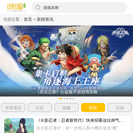
游戏名称
当前位置：
首页
>
新闻资讯
《异尘之旅》公益服手游游戏攻略
所有资讯
公告
攻略
新闻
活动
《火影忍者：忍者新世代》快来招募这位帅气又轻浮的佐助吧！
在火影忍者中，有一次鸣人和小樱在追击“晓”组织的“面具男”时，被宇智波带土施展了限定月读后，被困在月读世界，这个幻境里所有核心角色性格、人生经历全部和现实世界反转，而宇智波佐助是反差最大的角色之一。如今，他来到《火影忍者：忍者新世代》里褪去复仇的凛冽锋芒，踏上全新道路，携玫瑰登场！限定月读世界里，原本性格冷淡的佐助在此世界观中转变为凭借外貌与多个女性保持暧昧关系的轻浮性格。奥义：炫技：对敌小队3-4体目标造成100%伤害，并附加混乱与1层心动。己小队获得20%伤害减免，持续1回合，不可叠加。必杀时额外附加3层心动。在限定月读世界中的佐助，随手赠送玫瑰，嘴甜会撩，走到哪里都收获女生好感，是木叶公认的万人迷。普攻：薄赠：对敌小队血量最低1体忍者造成100%伤害，并附加3层心动。一定概率造成倒地。自身成长8%体忍。追打：火遁·烬香：追打10连击，对敌小队3-4体造成30%伤害，并附加点燃与1层心动。自身奥义冷却-1，并成长5%体忍。在限定月读世界中的佐助，性格非常洒脱，而且经常主动为异性送花，在《火影忍者：忍者新世代》中，还原了佐助这一特点。被动Ⅰ：洒脱：佐助攻击时目标每携带5层心动，伤害增