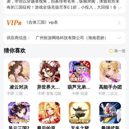
袭，带你以穿越者视角，招募传奇名将，纵横捭阖，体验前所未
有的三国征程！游戏全场充值尽享0.1折，小投入，大回报！创角
即领神级吕布、直升VIP6、专属头像框，开局即享顶级战力与尊
贵特权！升级送万元充值卡！海量元宝、激活累充进度，轻松到
《合体三国》vip表
手！每日任务送充值，福利无上限，资源拿到手软！游戏轻松放
置，离线收益也不错过！立即登录《合体三国》，开启你的穿越
三国之旅吧！
供应商信息：
广州矩游网络科技有限公司（海南君妍）
猜你喜欢
换一批
凌云对决
异世界大作战
葫芦兄弟：七子降妖
高能手办团
卡牌 三国 养成
卡牌 冒险 Q版
卡牌 动漫
卡牌 二次元 养成
风云三国2
最后的原始人
无名之辈
最强武装