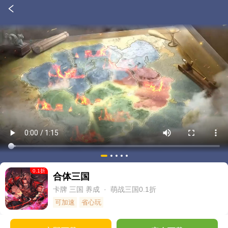
0.1
折
合体三国
卡牌
三国
养成
· 萌战三国0.1折
可加速
省心玩