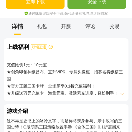
立即下载
安全下载
通过咪噜游戏安全下载,领代金券和礼包,享无限特权
详情
礼包
开服
评论
交易
上线福利
双端互通
充值比例1元：10元宝
★创角即领神级吕布、直升VIP6、专属头像框，招募名将纵横三
国！
★官方正版三国卡牌，全场尽享0.1折充值福利！
★升级送万元充值卡！海量元宝、激活累充进度，轻松到手！
★每日任务送充值，天天做，天天领，福利无上限
★后缀说明：正版0.1折三国卡牌！
游戏介绍
这不再是史书上的冰冷文字，而是你将亲身参与、亲手改写的三
国史诗！Q版萌系三国策略放置手游 《合体三国》0.1折震撼来