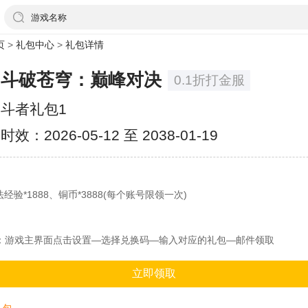
游戏名称
页
>
礼包中心
>
礼包详情
斗破苍穹：巅峰对决
0.1折打金服
斗者礼包1
时效：2026-05-12 至 2038-01-19
经验*1888、铜币*3888(每个账号限领一次)
：游戏主界面点击设置—选择兑换码—输入对应的礼包—邮件领取
立即领取