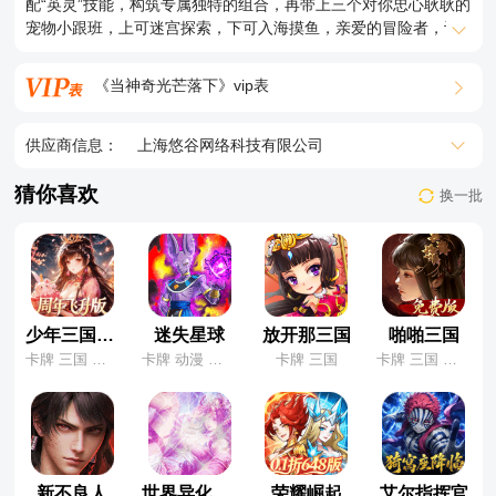
配“英灵”技能，构筑专属独特的组合，再带上三个对你忠心耿耿的
宠物小跟班，上可迷宫探索，下可入海摸鱼，亲爱的冒险者，让
我们乘着章鱼飞船，开始新的旅程吧~
《当神奇光芒落下》vip表
供应商信息：
上海悠谷网络科技有限公司
猜你喜欢
换一批
少年三国志：零
迷失星球
放开那三国
啪啪三国
卡牌 三国 养成
卡牌 动漫 龙珠
卡牌 三国
卡牌 三国 养成
新不良人
世界异化之后
荣耀崛起
艾尔指挥官