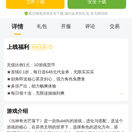
立即下载
安全下载
通过咪噜游戏安全下载,领代金券和礼包,享无限特权
详情
礼包
开服
评论
交易
上线福利
双端互通
充值比例1元：10游戏货币
★首续0.1折，每日送648元代金券，无限买买买
★创角即送核心英灵剑心，强力角色免费拿
★多倍产出，助力畅爽体验
★每日领十连，无限连抽抽到爽
★后缀说明：0.1折指：首续充值0.1折
★送无限连抽指：每日可领取10连抽卡券
游戏介绍
《当神奇光芒落下》是一款Bulid向的游戏，进化与搭配，是这个
游戏的核心，在异类文明的世界下，选择角色的进化方向，搭