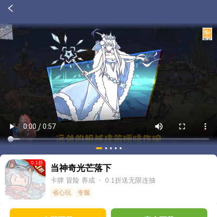
0.1
折
当神奇光芒落下
卡牌
冒险
养成
· 0.1折送无限连抽
省心玩
专服