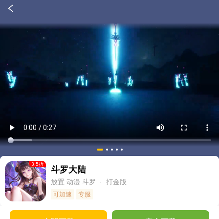
3.5
折
斗罗大陆
放置
动漫
斗罗
· 打金版
可加速
专服