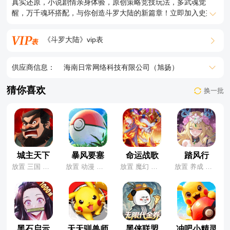
真实还原，小说剧情亲身体验，原创策略竞技玩法，多武魂觉
法阵、红色魂核等通通升级送
醒，万千魂环搭配，与你创造斗罗大陆的新篇章！立即加入史莱
★【武魂畅玩计划】登录送各类新武魂转换卡，情绪之神、怒目
克，携手七怪征战星斗大森林，狩猎魂兽收集强大魂环；争霸斗
金刚、金纹蓝银、魔魂白鲨、龙族法刀等等，再加配套专属魂环
魂场，角逐魂师无上荣耀；激战杀戮之都、通关海神九考，继承
《斗罗大陆》vip表
★【七日签到】送雷鸣暴虎、黄金贵族称号、全套红装、金色八
神祇之位！马上进入斗罗大陆，振兴唐门辉煌！
蛛矛、庆典皮肤
供应商信息：
海南日常网络科技有限公司（旭扬）
★【玩法大提速、告别长草期】神界大陆、景阳山脉、神界中
枢、七情幻境、修炼之地，通通提前开放
猜你喜欢
换一批
城主天下
暴风要塞
命运战歌
踏风行
放置 三国 竖版
放置 动漫 宝可梦
放置 魔幻 养成
放置 养成 修仙
黑石启示
天天驯兽师
黑侠联盟
冲吧小精灵