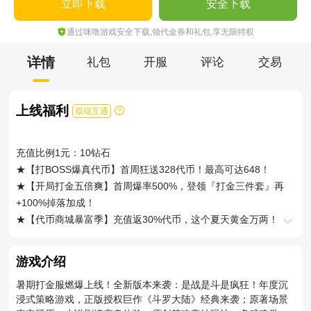
立即下载
安全下载
通过咪噜游戏安全下载,领代金券和礼包,享无限特权
详情
礼包
开服
评论
交易
上线福利
双端互通
充值比例1元：10钻石
★【打BOSS爆真代币】首周狂送328代币！最高可达648！
★【开局打金五倍爽】首周爆率500%，登领『打金三件套』再
+100%掉落加成！
★【代币商城暴富季】充值返30%代币，这个夏天黄金万两！
★【七日速成封号斗罗】海神阁主特权+五倍经验药免费送，开局
即巅峰！
游戏介绍
★【神界中枢巅峰战】全新玩法时光之塔PVE，挑战神界之巅！
暑期打金服燃爆上线！全新版本来袭：是战是斗是疯狂！年度沉
★【经典味道再升级】极速版+打金玩法，数值绝不膨胀！
浸式策略游戏，正版授权巨作《斗罗大陆》经典来袭；原著场景
★【升级送全套自选】百万年魂环、红色仙草、全套红装、五核